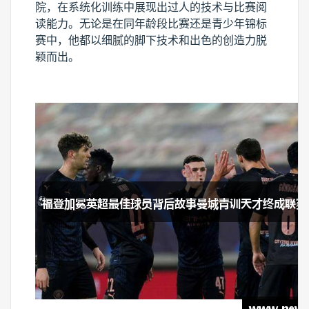
院，在系统化训练中展现出过人的技术与比赛阅
读能力。无论是在同年龄段比赛还是青少年锦标
赛中，他都以细腻的脚下技术和出色的创造力脱
颖而出。