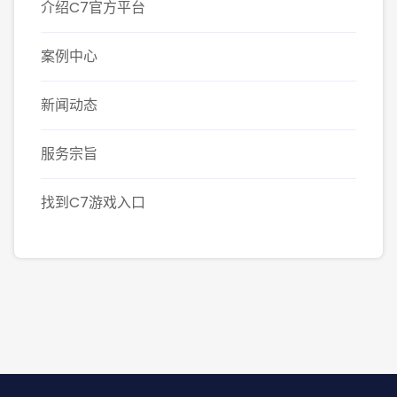
介绍C7官方平台
案例中心
新闻动态
服务宗旨
找到C7游戏入口