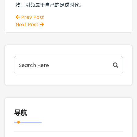
物，引领属于自己的足球时代。
Prev Post
Next Post
导航