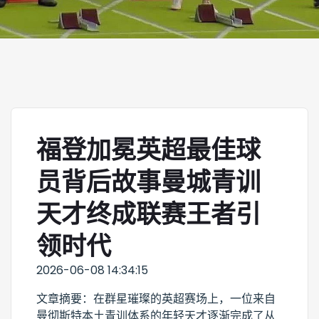
福登加冕英超最佳球
员背后故事曼城青训
天才终成联赛王者引
领时代
2026-06-08 14:34:15
文章摘要：在群星璀璨的英超赛场上，一位来自
曼彻斯特本土青训体系的年轻天才逐渐完成了从