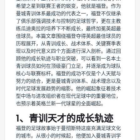
希望之星到联赛王者的蜕变，他就是福登。作为
曼城青训体系最成功的代表之一，福登不仅继承
了俱乐部强调技术与控制的足球哲学，更在主教
练瓜迪奥拉的培养下不断成长，最终加冕英超最
佳球员。本篇文章围绕福登夺得英超最佳球员的
历程展开，从青训成长、战术体系、关键赛季表
现以及时代意义四个方面进行深入剖析。通过回
顾他的成长轨迹与职业突破，可以看到一名本土
青训球员如何在顶级豪门立足，并逐渐成为球队
核心与联赛标杆。福登的成功不仅是个人天赋与
努力的结合，更是曼城青训体系、战术理念以及
时代足球发展趋势的缩影。他的崛起象征着技术
型中场与进攻组织者在现代足球中的重要地位，
也预示着英格兰新一代球星的全面崛起。
1、青训天才的成长轨迹
福登的足球故事始于曼彻斯特这座充满足球文化
的城市。从很小的时候起，他便加入曼城青训学