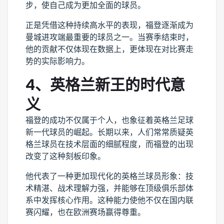
步，使自己成为更加全面的球员。
正是凭借这种持续高水平的表现，福登逐渐成为
曼城进攻端最重要的球员之一。当赛季结束时，
他的贡献不仅体现在数据上，更体现在对比赛走
势的实际影响力。
4、英格兰新王的时代意
义
福登的成功不仅属于个人，也象征着英格兰足球
新一代球员的崛起。长期以来，人们常常质疑英
格兰球员在技术层面的细腻程度，而福登的出现
改变了这种刻板印象。
他代表了一种更加现代化的英格兰球员形象：技
术精湛、战术理解力强，并能够在顶级俱乐部体
系中发挥核心作用。这种能力使他不仅在国内联
赛闪耀，也在欧洲赛场赢得尊重。