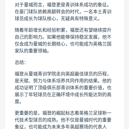
对于曼城而言，福登更是青训体系成功的象征。
在豪门球队依赖高额转会的时代，一名本土青训
球员成长为球队核心，无疑具有特殊意义。
随着年龄增长和经验积累，福登还有望继续提升
自己的影响力。如果他能够保持稳定发展，他不
仅会成为曼城的长期核心，也可能成为英格兰国
家队的重要领袖。
总结：
福登从曼城青训学院走向英超最佳球员的历程，
是天赋、努力与体系培养共同作用的结果。他的
成功证明了顶级俱乐部青训体系的重要价值，也
展示了年轻球员在正确环境中成长所能达到的高
度。
更重要的是，福登的崛起标志着英格兰足球新一
代技术型球员的成熟。他不仅是曼城时代的重要
象征，也可能成为未来多年英超赛场的代表人