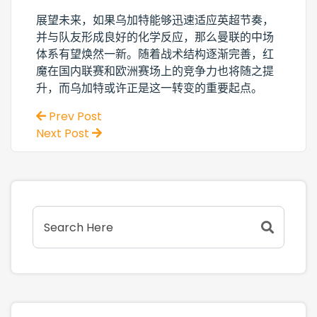
展望未来，如果乌加特能够迅速适应英超节奏，
并与队友形成良好的化学反应，那么曼联的中场
体系有望焕然一新。随着战术结构逐渐完善，红
魔在国内联赛和欧洲赛场上的竞争力也将随之提
升，而乌加特或许正是这一转变的重要起点。
Prev Post
Next Post