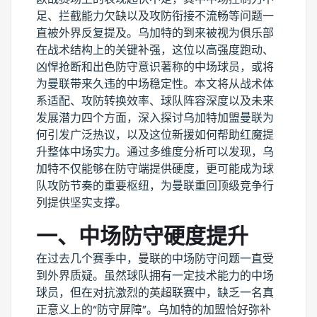
足、拦截能力欠缺以及攻防衔接不流畅等问题一
直被外界反复提及。乌加特的到来被视为俱乐部
在战术结构上的关键补强，这位以高强度跑动、
凶悍抢断和出色防守意识著称的中场球员，或将
为曼联带来久违的中场稳定性。本文将从战术体
系适配、攻防转换效率、球队阵容深度以及未来
发展潜力四个方面，深入探讨乌加特加盟曼联为
何引发广泛热议，以及这位新援如何帮助红魔提
升整体中场实力。通过多维度分析可以发现，乌
加特不仅能够在防守端提供硬度，更可能成为球
队攻防节奏的重要枢纽，为曼联重回顶级竞争行
列提供坚实支撑。
一、中场防守硬度提升
在过去几个赛季中，曼联的中场防守问题一直受
到外界质疑。虽然球队拥有一定技术能力的中场
球员，但在对抗激烈的英超联赛中，缺乏一名真
正意义上的“防守屏障”。乌加特的加盟恰好弥补