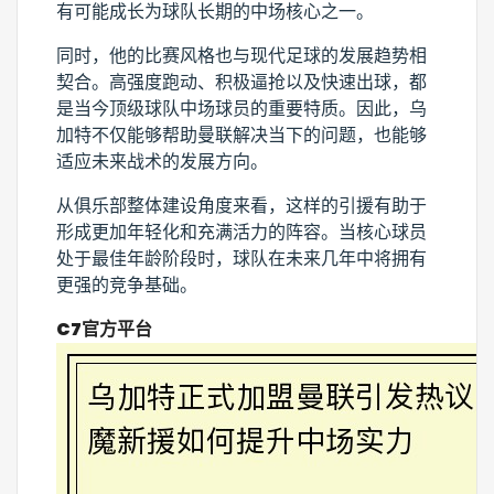
有可能成长为球队长期的中场核心之一。
同时，他的比赛风格也与现代足球的发展趋势相
契合。高强度跑动、积极逼抢以及快速出球，都
是当今顶级球队中场球员的重要特质。因此，乌
加特不仅能够帮助曼联解决当下的问题，也能够
适应未来战术的发展方向。
从俱乐部整体建设角度来看，这样的引援有助于
形成更加年轻化和充满活力的阵容。当核心球员
处于最佳年龄阶段时，球队在未来几年中将拥有
更强的竞争基础。
C7官方平台