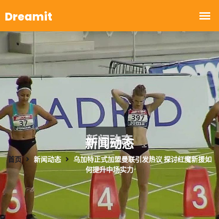
新闻动态
首页
新闻动态
乌加特正式加盟曼联引发热议 探讨红魔新援如
何提升中场实力