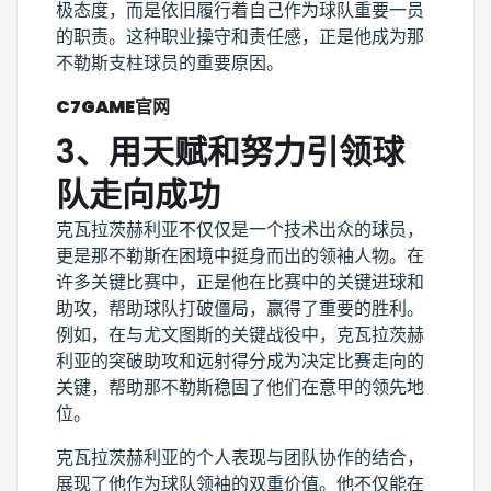
极态度，而是依旧履行着自己作为球队重要一员
的职责。这种职业操守和责任感，正是他成为那
不勒斯支柱球员的重要原因。
C7GAME官网
3、用天赋和努力引领球
队走向成功
克瓦拉茨赫利亚不仅仅是一个技术出众的球员，
更是那不勒斯在困境中挺身而出的领袖人物。在
许多关键比赛中，正是他在比赛中的关键进球和
助攻，帮助球队打破僵局，赢得了重要的胜利。
例如，在与尤文图斯的关键战役中，克瓦拉茨赫
利亚的突破助攻和远射得分成为决定比赛走向的
关键，帮助那不勒斯稳固了他们在意甲的领先地
位。
克瓦拉茨赫利亚的个人表现与团队协作的结合，
展现了他作为球队领袖的双重价值。他不仅能在