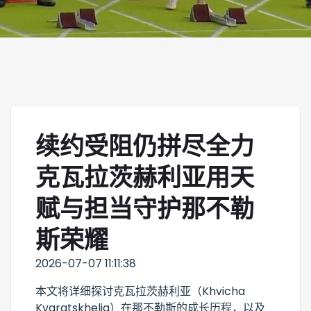
续约受阻仍拼尽全力
克瓦拉茨赫利亚用天
赋与担当守护那不勒
斯荣耀
2026-07-07 11:11:38
本文将详细探讨克瓦拉茨赫利亚（Khvicha
Kvaratskhelia）在那不勒斯的成长历程，以及