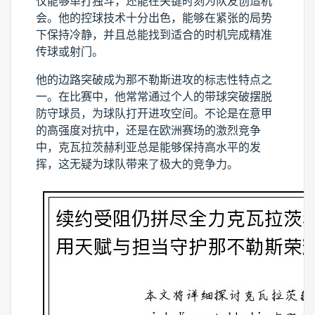
仅能够单打独斗，还能在关键时刻为队友创造机
会。他的控球技术十分出色，能够在紧张的局势
下保持冷静，并且总能找到适合的时机完成精准
传球或射门。
他的边路突破成为那不勒斯进攻的标志性特点之
一。在比赛中，他常常通过个人的带球突破摆脱
防守球员，为球队打开进攻空间。不论是在意甲
的高强度对抗中，还是在欧洲赛场的激烈竞争
中，克瓦拉茨赫利亚总是能够保持高水平的发
挥，这无疑为球队带来了极大的竞争力。