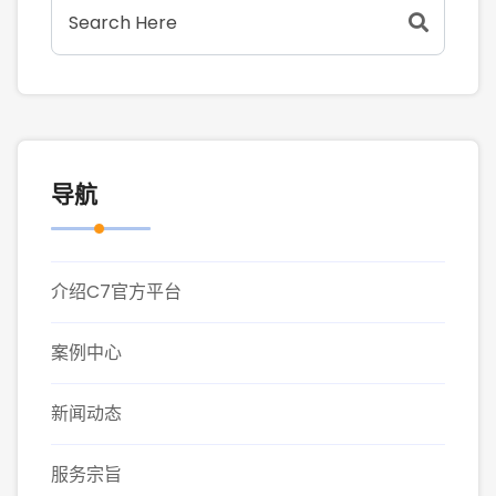
导航
介绍C7官方平台
案例中心
新闻动态
服务宗旨