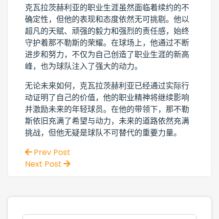
克瓦拉茨赫利亚的职业生涯虽然面临着续约的不
确定性，但他的表现和态度依然无可挑剔。他以
超凡的天赋、顽强的毅力和强烈的责任感，始终
守护着那不勒斯的荣耀。在球场上，他通过不断
进步和努力，不仅为自己创造了职业生涯的新高
峰，也为球队注入了强大的动力。
无论未来如何，克瓦拉茨赫利亚已经通过实际行
动证明了自己的价值，他的职业精神将继续影响
并激励未来的年轻球员。在他的带领下，那不勒
斯依旧充满了希望与动力，未来的道路依然充满
挑战，但他无疑是球队不可替代的重要力量。
Prev Post
Next Post