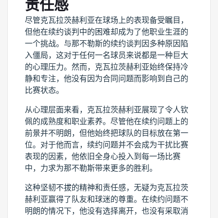
责任感
尽管克瓦拉茨赫利亚在球场上的表现备受瞩目，
但他在续约谈判中的困难却成为了他职业生涯的
一个挑战。与那不勒斯的续约谈判因多种原因陷
入僵局，这对于任何一名球员来说都是一种巨大
的心理压力。然而，克瓦拉茨赫利亚始终保持冷
静和专注，他没有因为合同问题而影响到自己的
比赛状态。
从心理层面来看，克瓦拉茨赫利亚展现了令人钦
佩的成熟度和职业素养。尽管他在续约问题上的
前景并不明朗，但他始终把球队的目标放在第一
位。对于他而言，续约问题并不会成为干扰比赛
表现的因素，他依旧全身心投入到每一场比赛
中，力求为那不勒斯带来更多的胜利。
这种坚韧不拔的精神和责任感，无疑为克瓦拉茨
赫利亚赢得了队友和球迷的尊重。在续约问题不
明朗的情况下，他没有选择离开，也没有采取消