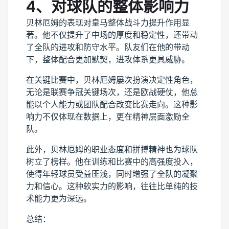
4、对球队的整体影响力
贝林厄姆的表现对皇马整体战斗力提升作用显
著。他不仅提升了中场的厚度和稳定性，还带动
了全队的进攻和防守水平。队友们在他的带动
下，整体配合更加默契，进攻体系更具威胁。
在关键比赛中，贝林厄姆屡次扮演决定性角色，
无论是联赛争冠关键场次，还是欧战硬仗，他总
能以个人能力或团队配合改变比赛走向。这种影
响力不仅体现在数据上，更在精神层面激励全
队。
此外，贝林厄姆的职业态度和拼搏精神也为球队
树立了榜样。他在训练和比赛中的高强度投入，
使得年轻球员受益匪浅，同时增强了全队的凝聚
力和信心。这种软实力的影响，往往比单纯的技
术能力更为深远。
总结：