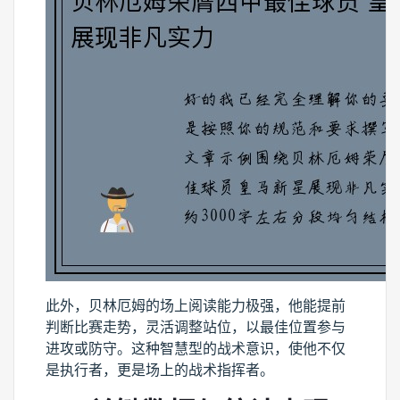
此外，贝林厄姆的场上阅读能力极强，他能提前
判断比赛走势，灵活调整站位，以最佳位置参与
进攻或防守。这种智慧型的战术意识，使他不仅
是执行者，更是场上的战术指挥者。