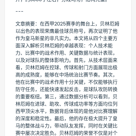
---
文章摘要：在西甲2025赛季的舞台上，贝林厄姆
以出色的表现荣膺最佳球员称号，再次证明了他
作为皇马新星的非凡实力。本文将从四个主要方
面深入解析贝林厄姆的卓越表现：个人技术能
力、比赛中的战术作用、关键数据与统计表现，
以及对球队的整体影响力。首先，从技术层面来
看，贝林厄姆在控球、传球和射门方面展现出极
高的成熟度，能够在中场统治比赛节奏。其次，
他在比赛中的战术作用十分关键，不仅能够执行
防守任务，还能快速发起反击，是球队攻防转换
的重要枢纽。第三，通过数据分析可以看到，贝
林厄姆在进球、助攻、传球成功率等方面均位列
西甲顶尖水平，数据背后体现的是他对比赛理解
的深度和稳定性。最后，他的存在极大提升了皇
马的整体战斗力，带动队友发挥，同时在关键比
赛中屡次决定胜负。贝林厄姆的荣誉不仅是对个