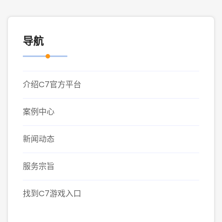
导航
介绍C7官方平台
案例中心
新闻动态
服务宗旨
找到C7游戏入口