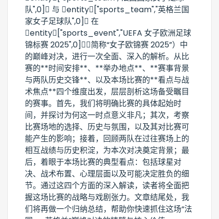
队",0] 与 entity["sports_team","英格兰国
家女子足球队",0] 在
entity["sports_event","UEFA 女子欧洲足球
锦标赛 2025",0]（简称“女子欧锦赛 2025”）中
的巅峰对决，进行一次全面、深入的解析。从比
赛的**时间安排**、**举办地点**、**赛事背景
与两队历史交锋**、以及本场比赛的**看点与战
术焦点**四个维度出发，层层剖析这场备受瞩目
的赛事。首先，我们将明确比赛的具体起始时
间，并探讨为何这一时点意义非凡；其次，考察
比赛场地的选择、历史与氛围，以及其对比赛可
能产生的影响；接着，回顾两队在过往赛场上的
相互战绩与历史积淀，为本次对决奠定背景；最
后，着眼于本场比赛的典型看点：包括球星对
决、战术布置、心理层面以及可能决定胜负的细
节。通过这四个方面的深入解读，读者将全面把
握这场比赛的战略与戏剧张力。文章结尾处，我
们将再做一个归纳总结，帮助你快速抓住这场“法