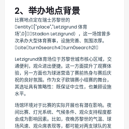
2、举办地点背景
比赛地点定在瑞士苏黎世的
entity["place","Letzigrund 体育
场",0]（Stadion Letzigrund），这一场馆曾多
次承办大型体育赛事，设施完善、氛围浓厚。
citeturn0search4turn0search21
Letzigrund体育场位于苏黎世城市核心区域，交
通便利，观众进出便捷。这一方面提升了观赛体
验，另一方面也为球迷营造了赛前热身与赛后庆
祝的良好氛围。作为女子欧锦赛小组赛的舞台，
其选址具有策略性：既保证中立性，也兼顾设施
水平。
场馆环境对于比赛的实际开展也有潜在影响。夜
间比赛、灯光系统、气候条件、观众支持程度都
会成为影响因素。比如，夜晚苏黎世的气温、球
场风速、观众席表现等，都可能对两支球队的发