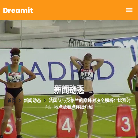
新闻动态
首页
新闻动态
法国队与英格兰的巅峰对决全解析：比赛时
间、地点及看点详细介绍