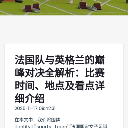
法国队与英格兰的巅
峰对决全解析：比赛
时间、地点及看点详
细介绍
2025-11-17 09:42:31
在本文中，我们将围绕
entity["sports_team","法国国家女子足球