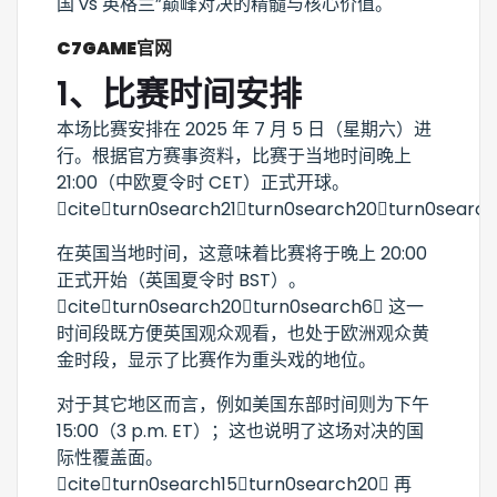
国 vs 英格兰”巅峰对决的精髓与核心价值。
C7GAME官网
1、比赛时间安排
本场比赛安排在 2025 年 7 月 5 日（星期六）进
行。根据官方赛事资料，比赛于当地时间晚上
21:00（中欧夏令时 CET）正式开球。
citeturn0search21turn0search20turn0searc
在英国当地时间，这意味着比赛将于晚上 20:00
正式开始（英国夏令时 BST）。
citeturn0search20turn0search6 这一
时间段既方便英国观众观看，也处于欧洲观众黄
金时段，显示了比赛作为重头戏的地位。
对于其它地区而言，例如美国东部时间则为下午
15:00（3 p.m. ET）；这也说明了这场对决的国
际性覆盖面。
citeturn0search15turn0search20 再