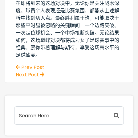
在即将到来的这场对决中，无论你是关注战术深
度、球员个人表现还是比赛氛围，都能从上述解
析中找到切入点。最终胜利属于谁，可能取决于
那些平时易被忽略的关键瞬间：一个边路突破、
一次定位球机会、一个中场抢断突破。无论结果
如何，这场巅峰对决都将成为女子足球赛事中的
经典。愿你带着理解与期待，享受这场高水平的
足球盛宴。
Prev Post
Next Post