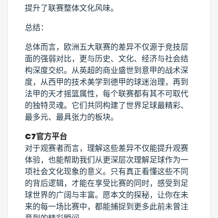
提升了联赛整体文化风味。
总结：
总体而言，欧洲五大联赛的差异不仅源于竞技层
面的强弱对比，更与历史、文化、经济与社会结
构深度交织。从英超的商业盛世到意甲的战术深
度，从西甲的技术美学到德甲的球迷治理，再到
法甲的天才摇篮属性，每个联赛都有其不可取代
的独特灵魂。它们共同构建了世界足球最精彩、
最多元、最具张力的板块。
C7官方平台
对于观赛者而言，理解这些差异不仅能提升观赛
体验，也能帮助我们从更深层次理解足球作为一
项社会文化现象的意义。只有真正看懂这些不同
的背后逻辑，才能在享受比赛的同时，感受到足
球世界的广阔与丰富。愿本文的探秘，让你在未
来的每一场比赛中，都能捕捉到更多此前未曾注