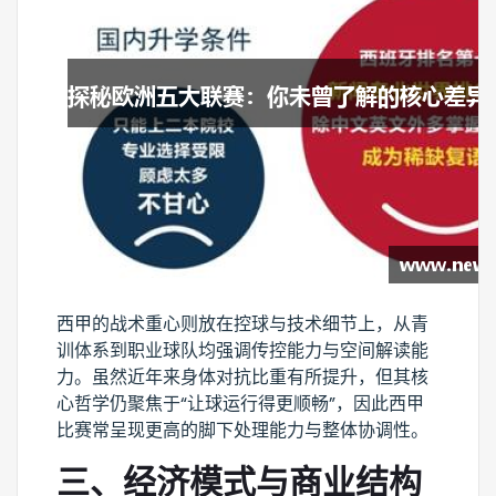
西甲的战术重心则放在控球与技术细节上，从青
训体系到职业球队均强调传控能力与空间解读能
力。虽然近年来身体对抗比重有所提升，但其核
心哲学仍聚焦于“让球运行得更顺畅”，因此西甲
比赛常呈现更高的脚下处理能力与整体协调性。
三、经济模式与商业结构