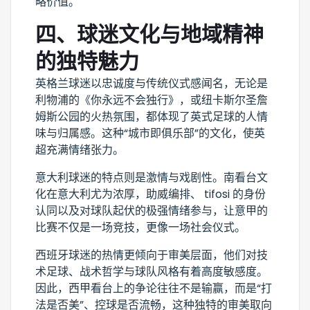
略价值。
四、球迷文化与地域精神
的独特魅力
英格兰球迷以忠诚度与传统仪式感闻名，无论是
利物浦的《你永远不会独行》，或纽卡斯尔圣詹
姆斯公园的火热氛围，都体现了英式足球的人情
味与归属感。这种“城市即俱乐部”的文化，使英
超充满情绪张力。
意大利球迷的特点则是激情与戏剧性。南看台文
化在意大利尤为浓厚，助威编排、 tifosi 的身份
认同以及对球队起伏的极强情绪参与，让意甲的
比赛不仅是一场竞技，更像一场社会仪式。
西班牙球迷的热情更倾向于审美层面，他们对技
术足球、战术哲学与球队风格有着高度敏感度。
因此，西甲看台上的争论往往不是输赢，而是“打
法是否美”、控球是否流畅，这种独特的审美取向