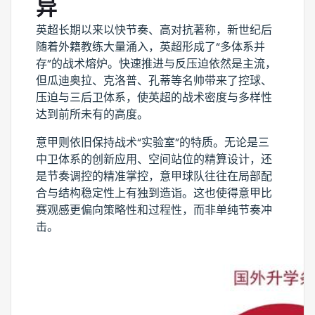
异
英超长期以来以快节奏、高对抗著称，新世纪后
随着外籍教练大量涌入，英超形成了“多体系并
存”的战术熔炉。快速推进与反压迫依然是主流，
但瓜迪奥拉、克洛普、孔蒂等名帅带来了控球、
压迫与三后卫体系，使英超的战术密度与多样性
达到前所未有的高度。
意甲则依旧保持战术“实验室”的特质。无论是三
中卫体系的创新应用、空间站位的精算设计，还
是节奏调控的精准掌控，意甲球队往往在局部配
合与结构稳定性上有独到造诣。这也使得意甲比
赛观感更偏向策略性和过程性，而非单纯节奏冲
击。