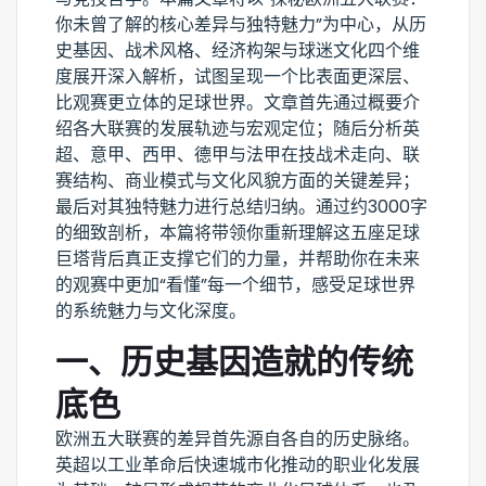
你未曾了解的核心差异与独特魅力”为中心，从历
史基因、战术风格、经济构架与球迷文化四个维
度展开深入解析，试图呈现一个比表面更深层、
比观赛更立体的足球世界。文章首先通过概要介
绍各大联赛的发展轨迹与宏观定位；随后分析英
超、意甲、西甲、德甲与法甲在技战术走向、联
赛结构、商业模式与文化风貌方面的关键差异；
最后对其独特魅力进行总结归纳。通过约3000字
的细致剖析，本篇将带领你重新理解这五座足球
巨塔背后真正支撑它们的力量，并帮助你在未来
的观赛中更加“看懂”每一个细节，感受足球世界
的系统魅力与文化深度。
一、历史基因造就的传统
底色
欧洲五大联赛的差异首先源自各自的历史脉络。
英超以工业革命后快速城市化推动的职业化发展