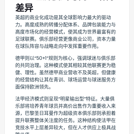
差异
英超的商业化成功是其全球影响力最大的驱动
力。高度成熟的转播分配体系、品牌包装能力与
高度市场化的经营模式，使其成为世界最富有的
足球联赛。俱乐部经营更像商业公司，资本力量
在球队阵容与战略走向中发挥重要作用。
德甲则以“50+1”规则为核心，强调球迷与俱乐部
的共同治理。这种模式使其相较其他联赛更为稳
健、理性。虽然德甲商业营收不及英超，但健康
的经营结构让其在青训、球场运营与球迷服务方
面保持欧洲领先。
法甲经济模式则呈现“明星输出型”特征。大量俱
乐部将培养青年球员并高价出售作为重要收入来
源，巴黎圣日耳曼作为超级资本俱乐部则承担着
提升联赛整体关注度的任务。这种结构使法甲在
竞技水平上层差异较大，但在人才供应上极具战