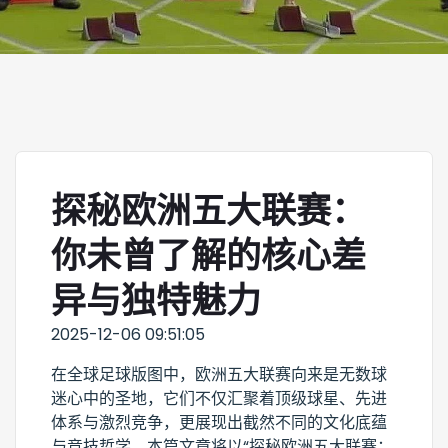
探秘欧洲五大联赛：
你未曾了解的核心差
异与独特魅力
2025-12-06 09:51:05
在全球足球版图中，欧洲五大联赛向来是无数球
迷心中的圣地，它们不仅汇聚着顶级球星、先进
体系与激烈竞争，更展现出截然不同的文化底蕴
与竞技哲学。本篇文章将以“探秘欧洲五大联赛：