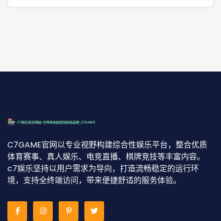
C7GAME官网以专业视野构建综合性娱乐平台，整合优质
体育赛事、真人娱乐、电竞直播、棋牌竞技等丰富内容。
c7娱乐坚持以用户需求为导向，打造流畅稳定的运行环
境，支持全终端访问，带来便捷舒适的服务体验。