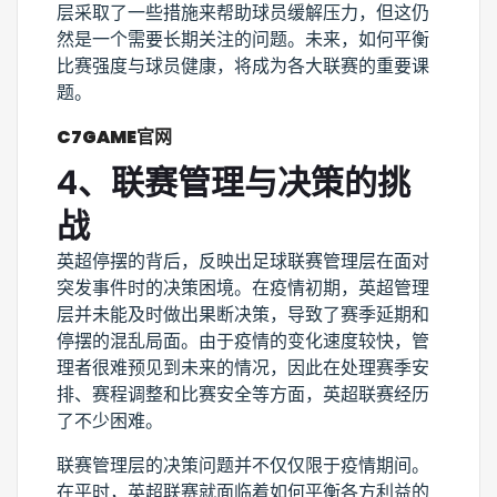
层采取了一些措施来帮助球员缓解压力，但这仍
然是一个需要长期关注的问题。未来，如何平衡
比赛强度与球员健康，将成为各大联赛的重要课
题。
C7GAME官网
4、联赛管理与决策的挑
战
英超停摆的背后，反映出足球联赛管理层在面对
突发事件时的决策困境。在疫情初期，英超管理
层并未能及时做出果断决策，导致了赛季延期和
停摆的混乱局面。由于疫情的变化速度较快，管
理者很难预见到未来的情况，因此在处理赛季安
排、赛程调整和比赛安全等方面，英超联赛经历
了不少困难。
联赛管理层的决策问题并不仅仅限于疫情期间。
在平时，英超联赛就面临着如何平衡各方利益的