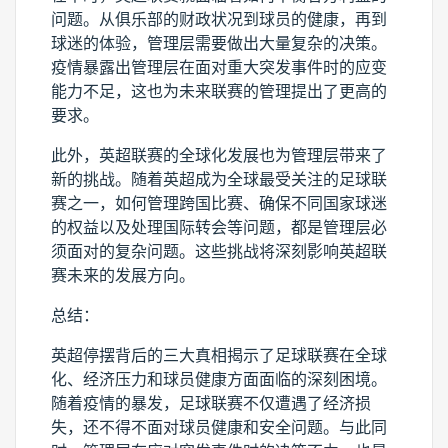
问题。从俱乐部的财政状况到球员的健康，再到
球迷的体验，管理层需要做出大量复杂的决策。
疫情暴露出管理层在面对重大突发事件时的应变
能力不足，这也为未来联赛的管理提出了更高的
要求。
此外，英超联赛的全球化发展也为管理层带来了
新的挑战。随着英超成为全球最受关注的足球联
赛之一，如何管理跨国比赛、确保不同国家球迷
的权益以及处理国际转会等问题，都是管理层必
须面对的复杂问题。这些挑战将深刻影响英超联
赛未来的发展方向。
总结：
英超停摆背后的三大真相揭示了足球联赛在全球
化、经济压力和球员健康方面面临的深刻困境。
随着疫情的暴发，足球联赛不仅遭遇了经济损
失，还不得不面对球员健康和安全问题。与此同