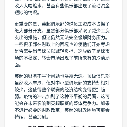
收入大幅缩水，甚至有些俱乐部出现了流动资金
短缺的情况。
更重要的是，英超俱乐部的球员工资成本占据了
绝大部分开支。虽然部分俱乐部采取了减少工资
支出的措施，但这仍然无法完全缓解财务压力。
一些俱乐部在财政上的困境也迫使他们开始考虑
是否需要出售球员以减轻负担，这导致了足球市
场的不稳定，转会市场出现了前所未有的冷清局
面。
英超的财务不平衡问题也暴露无遗。顶级俱乐部
虽然收入丰厚，但对中小型俱乐部的支持却相对
较少，这使得整个联赛的经济结构变得更加脆
弱。疫情的冲击加剧了这种不平衡的局面，这可
能会在未来影响到英超联赛的整体竞争力。如果
不进行必要的财政改革，英超的财政困境可能会
持续，甚至加剧。