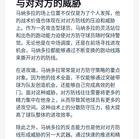
与对对方的威胁
马纳多拉的场上位置不仅仅是为了个人发挥，他
的战术价值也体现在对对方防线的压迫和威胁
上。作为一名攻击型球员，马纳多拉的灵活站位
和出色的跑动能力迫使对方防守球员随时保持警
觉。无论他是在中场调度，还是在前场寻找进攻
机会，马纳多拉都能够通过不断变换的跑动线路
来撕开对方的防线。
在进攻端，马纳多拉常常是对方防守策略的重点
对象。因为他的技术全面，不仅能够通过突破带
球为队友创造机会，还能够自己完成高效的射
门。面对这种威胁，对方防线往往需要将更多的
精力集中在他身上，从而导致其他球员有更多的
进攻空间。这种战术上的分散防守压力，极大提
高了球队整体的进攻效率。
除此之外，马纳多拉的反击能力也是他对对方防
线形成威胁的另一大武器。通过快速的推进和精