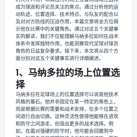
成为球迷和评论员关注的焦点。通过分析他的运
动轨迹、位置选择、技术特点、与队友的配合以
及对对方防线的压迫作用，本篇文章将全方位揭
示他在比赛中的关键角色。通过对这五个关键事
实的解读，我们不仅能理解马纳多拉如何在战术
体系中发挥独特作用，也能洞察现代足球对球员
角色的日益复杂要求。接下来，本文将从四个方
面分别对这五个关键事实进行详细阐述。
1、马纳多拉的场上位置选
择
马纳多拉在足球场上的位置选择可以说是他技术
风格的基石。他并非固定在某一特定的角色上，
而是根据比赛的需要和战术安排，在多个位置之
间进行自由切换。这种灵活性使得他能够在进攻
和防守之间游走，创造出更多的战术选择。例
如，在面对强硬的防守时，他可能会回撤到中