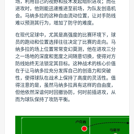
场，利用自己的视野和技术发起组织进攻；而在
进攻时，他则能迅速推进至前场，为队友创造机
会。马纳多拉的这种自由流动位置，让对手防线
难以预测其行为，增加了防守的难度。
在现代足球中，尤其是高强度的比赛环境下，球
员的跑动和位置选择往往决定了比赛的走向。马
纳多拉的场上位置常常变幻莫测，他在进攻三分
之一场地的深度和宽度之间随意切换，使得对方
防线始终无法锁定其目标。这种战术的核心价值
在于让马纳多拉充分发挥自己的创造力和突破
性，使得球队在战术上保持了高度的灵活性。值
得注意的是，虽然马纳多拉具有这样的自由度，
但他依然深谙何时回撤协防，何时前插进攻，从
而为球队保持了攻防平衡。