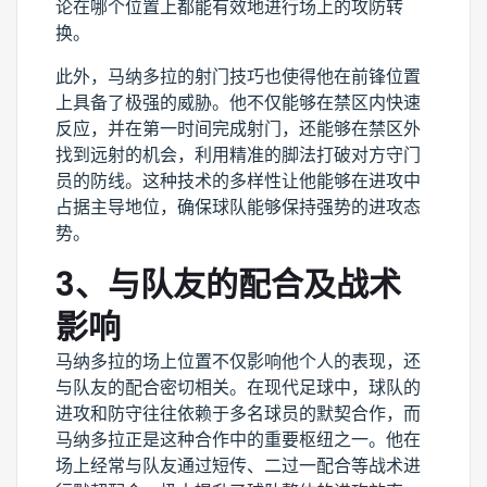
论在哪个位置上都能有效地进行场上的攻防转
换。
此外，马纳多拉的射门技巧也使得他在前锋位置
上具备了极强的威胁。他不仅能够在禁区内快速
反应，并在第一时间完成射门，还能够在禁区外
找到远射的机会，利用精准的脚法打破对方守门
员的防线。这种技术的多样性让他能够在进攻中
占据主导地位，确保球队能够保持强势的进攻态
势。
3、与队友的配合及战术
影响
马纳多拉的场上位置不仅影响他个人的表现，还
与队友的配合密切相关。在现代足球中，球队的
进攻和防守往往依赖于多名球员的默契合作，而
马纳多拉正是这种合作中的重要枢纽之一。他在
场上经常与队友通过短传、二过一配合等战术进