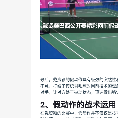
最后，戴资颖的假动作具有极强的突然性
不意，打破了传统羽毛球对网前技术的理
对手，让对方处于被动状态，迅速做出错
2、假动作的战术运用
在戴资颖的比赛中，假动作并不仅仅是技