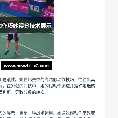
和隐蔽性。她在比赛中的高超假动作技巧，往往出其
解。在紧张的对抗中，她的假动作迅速并准确地迷惑
误判断，导致分数的转换。
巧的展示，更是一种战术运用。她通过假动作来改变