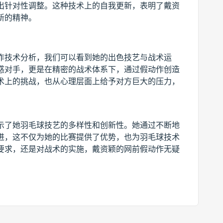
出针对性调整。这种技术上的自我更新，表明了戴资
新的精神。
作技术分析，我们可以看到她的出色技艺与战术运
惑对手，更是在精密的战术体系下，通过假动作创造
术上的挑战，也从心理层面上给予对方巨大的压力，
示了她羽毛球技艺的多样性和创新性。她通过不断地
进，这不仅为她的比赛提供了优势，也为羽毛球技术
要求，还是对战术的实施，戴资颖的网前假动作无疑