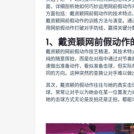
面，详细剖析她如何巧妙运用网前假动作
方面包括：戴资颖网前假动作的技术特点
戴资颖网前假动作的训练方法与演变。通
用网前假动作打破对手防线，赢得关键分
1、戴资颖网前假动作
戴资颖的网前假动作技艺精湛，其技术特
纯的随意挥拍，而是在对局中通过对节奏
速做出准备动作，看似准备击球，但实际
同的方向。这种突然的变换让对手难以做
其次，戴资颖的假动作往往与她的真实击
球，常常让对手以为她会在某一位置发力
她的击球方式无论是反拍还是正拍，都能