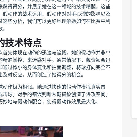
来获得得分，并展示她在这一领域的技术精髓。这些
、假动作的战术运用、假动作对对手心理的影响以及
过这些分析，我们可以更好地理解她如何在比赛中利
数。
的技术特点
点首先体现在动作的迅速与流畅。她的假动作并非单
的精准掌控，来迷惑对手。通常情况下，戴资颖会迅
却通过微小的身体变化和拍面调整，将球打向完全不
出及时反应，从而创造了她得分的机会。
球动作极为相似。她通过快速的假动作模拟真实击
或击球。对手的错误判断为戴资颖创造了进攻空间。
巧妙地与假动作配合，使得假动作效果最大化。