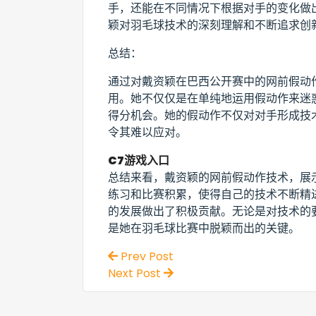
手，还能在不同情况下根据对手的变化做
颖对羽毛球技术的深刻理解和不断追求创
总结：
通过对戴资颖在巴西公开赛中的网前假动
用。她不仅仅是在单纯地运用假动作来迷
得分机会。她的假动作不仅对对手形成技
令其难以应对。
C7游戏入口
总结来看，戴资颖的网前假动作技术，展
练习和比赛积累，使得自己的技术不断精
的发展做出了积极贡献。无论是对技术的
是她在羽毛球比赛中脱颖而出的关键。
Prev Post
Next Post