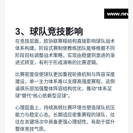
3、球队竞技影响
在竞技层面，欧协联赛程结构直接影响球队战术
体系构建。阶段式赛制使教练团队能够根据不同
阶段目标调整战术策略，实现由稳健到激进的渐
进式转变，有利于形成清晰的比赛逻辑。
比赛密度促使球队更加重视轮换机制与阵容深度
建设，单一主力体系难以支撑高强度赛程，这倒
逼俱乐部加强整体阵容结构优化，推动“体系足
球”替代“核心依赖型足球”。
心理层面上，持续高频比赛环境也塑造球队抗压
能力与稳定心态。长期适应密集赛程的球队，往
往在关键场次中具备更强心理韧性，有助于提升
整体竞技气质。