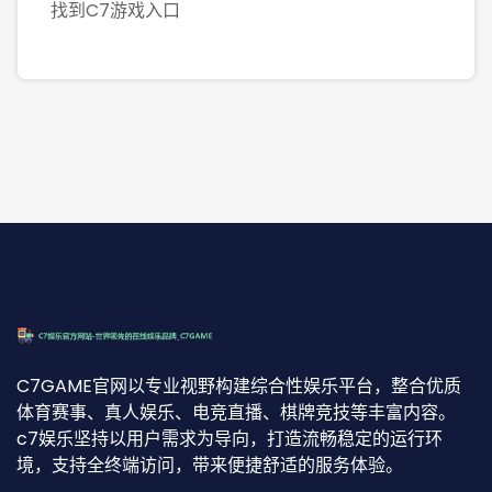
找到C7游戏入口
C7GAME官网以专业视野构建综合性娱乐平台，整合优质
体育赛事、真人娱乐、电竞直播、棋牌竞技等丰富内容。
c7娱乐坚持以用户需求为导向，打造流畅稳定的运行环
境，支持全终端访问，带来便捷舒适的服务体验。