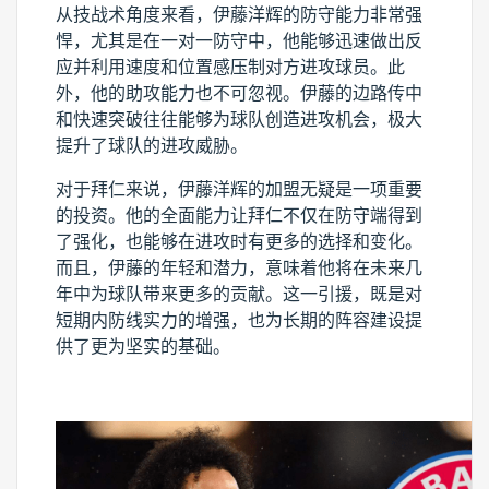
从技战术角度来看，伊藤洋辉的防守能力非常强
悍，尤其是在一对一防守中，他能够迅速做出反
应并利用速度和位置感压制对方进攻球员。此
外，他的助攻能力也不可忽视。伊藤的边路传中
和快速突破往往能够为球队创造进攻机会，极大
提升了球队的进攻威胁。
对于拜仁来说，伊藤洋辉的加盟无疑是一项重要
的投资。他的全面能力让拜仁不仅在防守端得到
了强化，也能够在进攻时有更多的选择和变化。
而且，伊藤的年轻和潜力，意味着他将在未来几
年中为球队带来更多的贡献。这一引援，既是对
短期内防线实力的增强，也为长期的阵容建设提
供了更为坚实的基础。