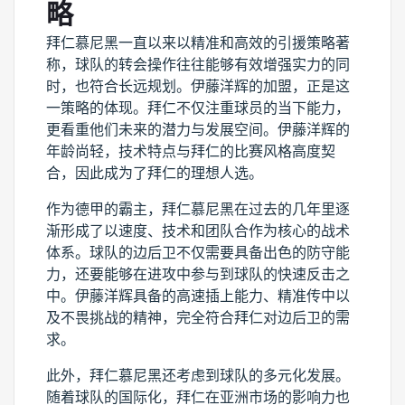
略
拜仁慕尼黑一直以来以精准和高效的引援策略著
称，球队的转会操作往往能够有效增强实力的同
时，也符合长远规划。伊藤洋辉的加盟，正是这
一策略的体现。拜仁不仅注重球员的当下能力，
更看重他们未来的潜力与发展空间。伊藤洋辉的
年龄尚轻，技术特点与拜仁的比赛风格高度契
合，因此成为了拜仁的理想人选。
作为德甲的霸主，拜仁慕尼黑在过去的几年里逐
渐形成了以速度、技术和团队合作为核心的战术
体系。球队的边后卫不仅需要具备出色的防守能
力，还要能够在进攻中参与到球队的快速反击之
中。伊藤洋辉具备的高速插上能力、精准传中以
及不畏挑战的精神，完全符合拜仁对边后卫的需
求。
此外，拜仁慕尼黑还考虑到球队的多元化发展。
随着球队的国际化，拜仁在亚洲市场的影响力也