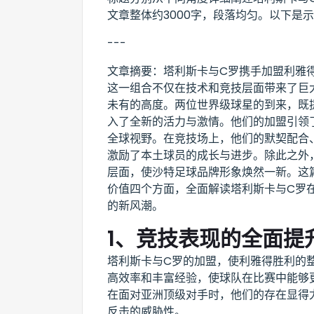
文章整体约3000字，段落均匀。以下是
---
文章摘要：塔利斯卡与C罗携手加盟利雅
这一组合不仅在技术和竞技层面带来了巨
未有的高度。两位世界级球星的到来，既
入了全新的活力与激情。他们的加盟引领
全球视野。在竞技场上，他们的默契配合
激励了本土球员的成长与进步。除此之外
层面，使沙特足球品牌形象焕然一新。这
价值四个方面，全面解读塔利斯卡与C罗
的新风潮。
1、竞技表现的全面提
塔利斯卡与C罗的加盟，使利雅得胜利的
高效率和丰富经验，使球队在比赛中能够
在面对亚洲顶级对手时，他们的存在显得
反击的威胁性。