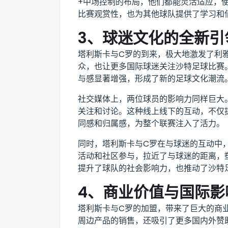
+中场控制的布局，他们都能灵活适应，
比赛观赏性，也为其他球队提供了学习和
3、球迷文化的全新引
塔利斯卡与C罗的到来，极大地激发了利
众，也让更多国际球迷关注沙特足球比赛
与感显著增强，形成了新的足球文化潮流
社交媒体上，两位球员的影响力同样巨大
关注和讨论。这种线上线下的互动，不仅
同感和归属感，为整个联赛注入了活力。
同时，塔利斯卡与C罗在与球迷的互动中
活动和社区参与，拉近了与球迷的距离，
提升了球队的社会影响力，也推动了沙特
4、商业价值与国际影
塔利斯卡与C罗的加盟，带来了巨大的商
周边产品的销售，还吸引了更多国内外赞