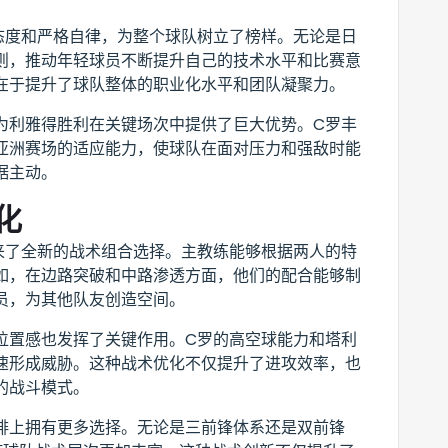
态度和严格自律，为整个球队树立了榜样。无论是日
则，推动年轻球员不断提升自己的技术水平和比赛意
在于提升了球队整体的职业化水平和团队凝聚力。
为利雅得胜利在关键场次中提供了巨大优势。C罗丰
亚洲赛场的适应能力，使球队在面对压力和强敌时能
据主动。
化
来了全新的战术组合选择。主教练能够根据两人的特
如，在边路突破和中路渗透方面，他们的配合能够制
员，为其他队友创造空间。
位置感也发挥了关键作用。C罗的高空球能力和塔利
速形成威胁。这种战术优化不仅提升了进攻效率，也
的战斗模式。
排上拥有更多选择。无论是三前锋体系还是双前锋