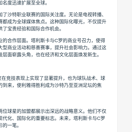
知名度迅速扩展至全球。
加了沙特职业联赛的国际关注度。无论是电视转播、
赛都成为全球媒体焦点。这种国际化曝光，不仅提升
供了宝贵经验和国际合作机会。
业的合作层面。塔利斯卡与C罗的商业号召力，使得
大型商业活动和慈善赛事，提升社会影响力。通过这
技层面崭露头角，也在经济和文化层面焕发新生。
仅在竞技表现上实现了显著提升，也为球队战术、球
的到来，使利雅得胜利成为沙特乃至亚洲足坛的焦
两位球星的加盟都展示出深远的战略意义。他们不仅
现代化、国际化的重要标志。未来，塔利斯卡与C罗
彩的一笔。