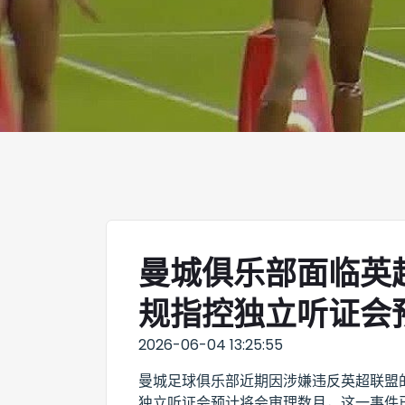
曼城俱乐部面临英超
规指控独立听证会
2026-06-04 13:25:55
曼城足球俱乐部近期因涉嫌违反英超联盟的
独立听证会预计将会审理数月，这一事件