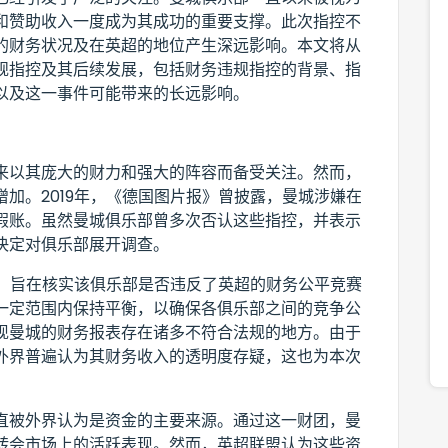
和赞助收入一度成为其成功的重要支撑。此次指控不
的财务状况及在英超的地位产生深远影响。本文将从
规指控及其后续发展，包括财务违规指控的背景、指
以及这一事件可能带来的长远影响。
来以其庞大的财力和强大的阵容而备受关注。然而，
加。2019年，《德国图片报》曾披露，曼城涉嫌在
假账。虽然曼城俱乐部曾多次否认这些指控，并表示
决定对俱乐部展开调查。
查，旨在核实该俱乐部是否违反了英超的财务公平竞赛
一定范围内保持平衡，以确保各俱乐部之间的竞争公
现曼城的财务报表存在诸多不符合法规的地方。由于
外界普遍认为其财务收入的透明度存疑，这也为本次
直被外界认为是资金的主要来源。通过这一财团，曼
转会市场上的活跃表现。然而，英超联盟认为这些资