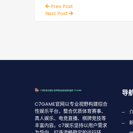
Prev Post
Next Post
导
C7GAME官网以专业视野构建综合
性娱乐平台，整合优质体育赛事、
真人娱乐、电竞直播、棋牌竞技等
丰富内容。c7娱乐坚持以用户需求
为导向，打造流畅稳定的运行环