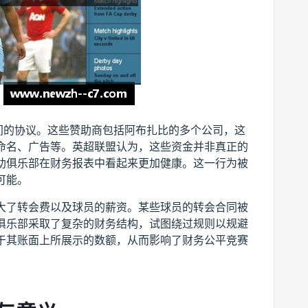
间的协议。这些赞助商包括阿布扎比的多个公司，这
命名、广告等。英超联盟认为，这些资金并非真正的
助俱乐部在财务报表中看起来更加健康。这一行为被
可能。
大了转会费以及球员的薪资。某些球员的转会合同被
俱乐部采取了复杂的财务结构，试图绕过规则以规避
于其账面上所展示的数额，从而影响了财务公平竞赛