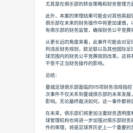
尤其是在俱乐部的转会策略和财务管理方
此外，本案的审理结果可能会对其他英超
俱乐部在未来的财务操作中将更加谨慎，
有俱乐部的财务监管，确保财务公平竞赛
从更长远的角度来看，此事件可能会对足
判违反财务规则，欧足联以及其他国际足
球范围内的财务公平竞赛规则改革。这将
不受不正当财务操作的影响。
总结：
曼城足球俱乐部面临的115项财务违规指
次事件不仅关系到曼城俱乐部的未来发展
影响。无论最终裁决如何，这一事件都将
在未来，俱乐部们将更加注重财务透明度
球管理机构也将进一步加强对俱乐部财务
件的审理，将是足球界历史上一个重要的