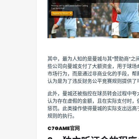
其中，最为人知的是曼城与其“赞助商”之
些公司向曼城支付了大额资金，用于球场
市场行为，而是通过非商业化的手段，帮
认为是为了违反财务公平竞赛规则提供了
此外，曼城还被指控在球员转会过程中夸
认为存在虚假的金额，且在实际支付时，
惩罚。此类操作使得曼城的实际支出远高
规则的执行。
C7GAME官网