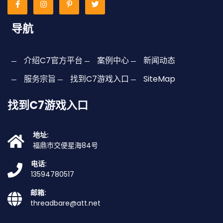
导航
介绍C7官方平台
案例中心
新闻动态
服务宗旨
找到C7游戏入口
SiteMap
找到C7游戏入口
地址:
福鼎市交便星海84号
电话:
13594780517
邮箱:
threadbare@att.net