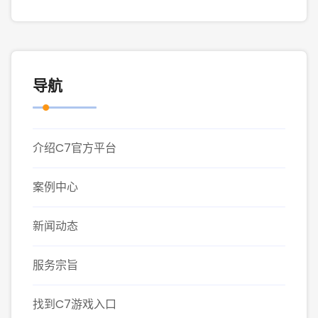
导航
介绍C7官方平台
案例中心
新闻动态
服务宗旨
找到C7游戏入口