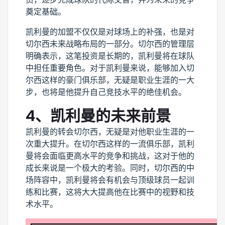
奠定基础。
凯利曼的加盟不仅仅是对球场上的补强，也是对
切尔西未来战略布局的一部分。切尔西的管理层
明确表示，这笔投资是长期的，凯利曼将在球队
中担任重要角色。对于凯利曼来说，能够加入切
尔西这样的豪门俱乐部，无疑是职业生涯的一大
步，也将是他提升自己竞技水平的绝佳机会。
4、凯利曼的未来前景
凯利曼的转会切尔西，无疑是对他职业生涯的一
次重大提升。在切尔西这样的一流俱乐部，凯利
曼将会面临更高水平的竞争和挑战，这对于他的
成长来说是一个极大的考验。同时，切尔西的中
场阵容中，凯利曼将会有机会与顶级球员一起训
练和比赛，这将大大提高他在比赛中的视野和技
术水平。