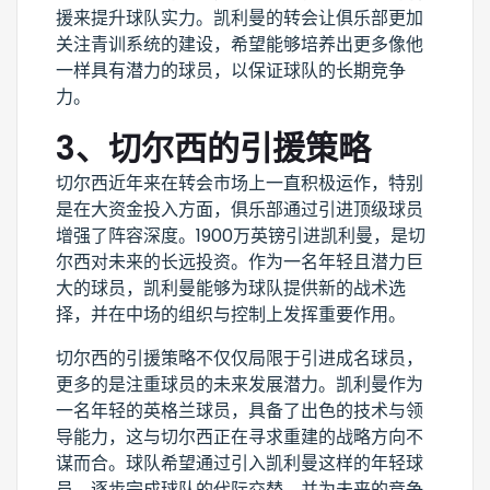
援来提升球队实力。凯利曼的转会让俱乐部更加
关注青训系统的建设，希望能够培养出更多像他
一样具有潜力的球员，以保证球队的长期竞争
力。
3、切尔西的引援策略
切尔西近年来在转会市场上一直积极运作，特别
是在大资金投入方面，俱乐部通过引进顶级球员
增强了阵容深度。1900万英镑引进凯利曼，是切
尔西对未来的长远投资。作为一名年轻且潜力巨
大的球员，凯利曼能够为球队提供新的战术选
择，并在中场的组织与控制上发挥重要作用。
切尔西的引援策略不仅仅局限于引进成名球员，
更多的是注重球员的未来发展潜力。凯利曼作为
一名年轻的英格兰球员，具备了出色的技术与领
导能力，这与切尔西正在寻求重建的战略方向不
谋而合。球队希望通过引入凯利曼这样的年轻球
员，逐步完成球队的代际交替，并为未来的竞争