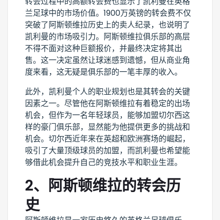
转会过程中的高额转会费也显示了凯利曼在英格
兰足球中的市场价值。1900万英镑的转会费不仅
突破了阿斯顿维拉历史上的卖人纪录，也说明了
凯利曼的市场吸引力。阿斯顿维拉俱乐部的高层
不得不面对这种巨额报价，并最终决定将其出
售。这一决定虽然让球迷感到遗憾，但从商业角
度来看，这无疑是俱乐部的一笔丰厚的收入。
此外，凯利曼个人的职业规划也是其转会的关键
因素之一。尽管他在阿斯顿维拉有着稳定的出场
机会，但作为一名年轻球员，能够加盟切尔西这
样的豪门俱乐部，显然能为他提供更多的挑战和
机会。切尔西近年来在英超和欧洲赛场的崛起，
吸引了大量顶级球员的加盟，而凯利曼也希望能
够借此机会提升自己的竞技水平和职业生涯。
2、阿斯顿维拉的转会历
史