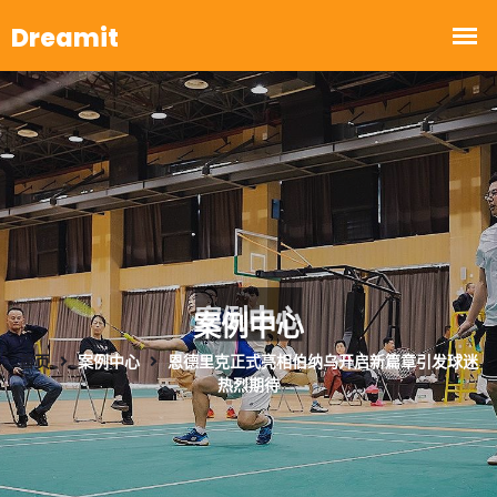
案例中心
首页
案例中心
恩德里克正式亮相伯纳乌开启新篇章引发球迷
热烈期待