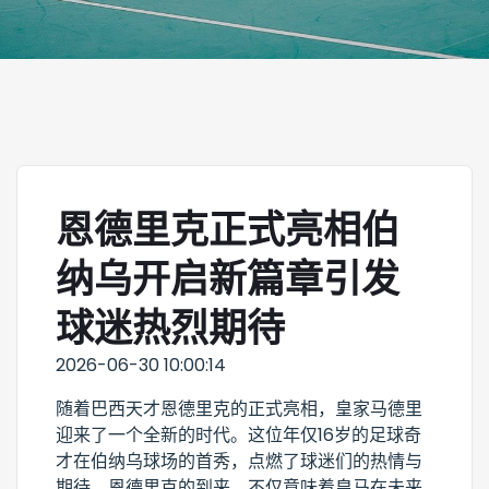
恩德里克正式亮相伯
纳乌开启新篇章引发
球迷热烈期待
2026-06-30 10:00:14
随着巴西天才恩德里克的正式亮相，皇家马德里
迎来了一个全新的时代。这位年仅16岁的足球奇
才在伯纳乌球场的首秀，点燃了球迷们的热情与
期待。恩德里克的到来，不仅意味着皇马在未来