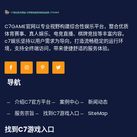
C7GAME官网以专业视野构建综合性娱乐平台，整合优质
体育赛事、真人娱乐、电竞直播、棋牌竞技等丰富内容。
c7娱乐坚持以用户需求为导向，打造流畅稳定的运行环
境，支持全终端访问，带来便捷舒适的服务体验。
导航
介绍C7官方平台
案例中心
新闻动态
服务宗旨
找到C7游戏入口
SiteMap
找到C7游戏入口