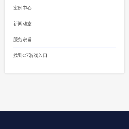
案例中心
新闻动态
服务宗旨
找到C7游戏入口