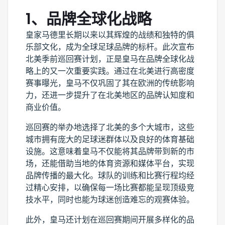
1、品牌全球化战略
皇家马德里长期以来以其辉煌的战绩和独特的俱
乐部文化，成为全球足球品牌的标杆。此次宣布
北美季前巡回赛计划，正是皇马在品牌全球化战
略上的又一次重要实践。通过在北美进行高密度
赛事曝光，皇马不仅巩固了其在欧洲的传统影响
力，还进一步提升了在北美地区的品牌认知度和
商业价值。
巡回赛的举办地选择了北美的多个大城市，这些
城市拥有庞大的足球迷群体以及良好的体育基础
设施。这意味着皇马不仅能将其品牌带到新的市
场，还能借助当地的体育资源和媒体平台，实现
品牌传播的最大化。球队的训练和比赛行程均经
过精心安排，以确保每一场比赛都能呈现顶级竞
技水平，同时也能为球迷创造难忘的观赛体验。
此外，皇马还计划在巡回赛期间开展多样化的品