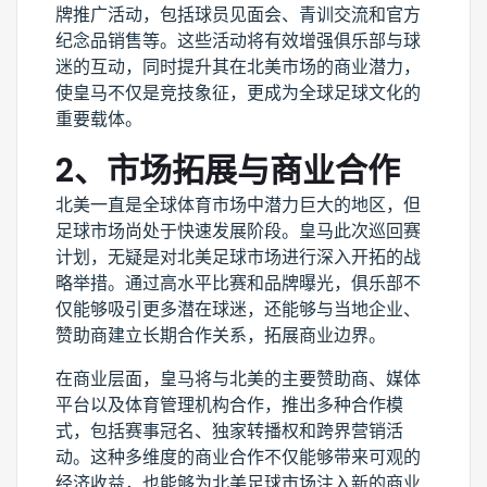
牌推广活动，包括球员见面会、青训交流和官方
纪念品销售等。这些活动将有效增强俱乐部与球
迷的互动，同时提升其在北美市场的商业潜力，
使皇马不仅是竞技象征，更成为全球足球文化的
重要载体。
2、市场拓展与商业合作
北美一直是全球体育市场中潜力巨大的地区，但
足球市场尚处于快速发展阶段。皇马此次巡回赛
计划，无疑是对北美足球市场进行深入开拓的战
略举措。通过高水平比赛和品牌曝光，俱乐部不
仅能够吸引更多潜在球迷，还能够与当地企业、
赞助商建立长期合作关系，拓展商业边界。
在商业层面，皇马将与北美的主要赞助商、媒体
平台以及体育管理机构合作，推出多种合作模
式，包括赛事冠名、独家转播权和跨界营销活
动。这种多维度的商业合作不仅能够带来可观的
经济收益，也能够为北美足球市场注入新的商业