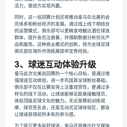
活力，使双方实现共赢。
同时，这一巡回赛计划还将推动皇马在北美的会
员体系和粉丝经济的发展。通过线上线下相结合
的运营模式，俱乐部可以更精准地触达潜在球迷
群体，提升会员注册量，并借助数据分析优化产
品和服务。这种商业模式的创新，将为全球足球
俱乐部在海外市场拓展提供宝贵经验。
3、球迷互动体验升级
皇马此次北美巡回赛的一个核心目标，是通过增
强球迷互动体验，进一步巩固其全球粉丝基础。
俱乐部不仅在比赛安排上注重观赏性，更通过多
样化的线下活动，让球迷能够近距离接触球员，
体验顶级足球文化的魅力。无论是赛前训练观
摩、球员签名会，还是互动式足球体验区，都会
让球迷获得前所未有的参与感。
为了吸引更多年轻球迷，皇马还将推出社交媒体