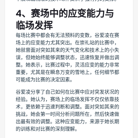
4、赛场中的应变能力与
临场发挥
每场比赛中都会有无法预料的变数，谷爱凌在赛
场上的应变能力尤其突出。在崇礼站的比赛中，
她就曾面对突如其来的天气变化和技术上的小失
误，但她始终能够调整状态，迅速恢复并做出调
整。她表示，比赛过程中，灵活应变的能力非常
重要，尤其是在瞬息万变的雪地上，任何细节都
可能成为比赛的决定因素。
谷爱凌分享了自己如何在比赛中应对突发状况的
经验。她认为，赛场上的临场发挥不仅仅依靠技
术，更依赖于迅速判断和调整。面对突如其来的
挑战，她会第一时间分析问题所在，然后快速做
出最有效的调整。这种应变能力，来源于她长期
的训练和对比赛的深刻理解。