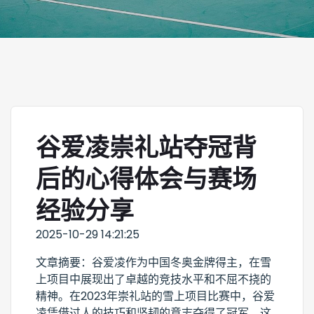
谷爱凌崇礼站夺冠背
后的心得体会与赛场
经验分享
2025-10-29 14:21:25
文章摘要：谷爱凌作为中国冬奥金牌得主，在雪
上项目中展现出了卓越的竞技水平和不屈不挠的
精神。在2023年崇礼站的雪上项目比赛中，谷爱
凌凭借过人的技巧和坚韧的意志夺得了冠军。这