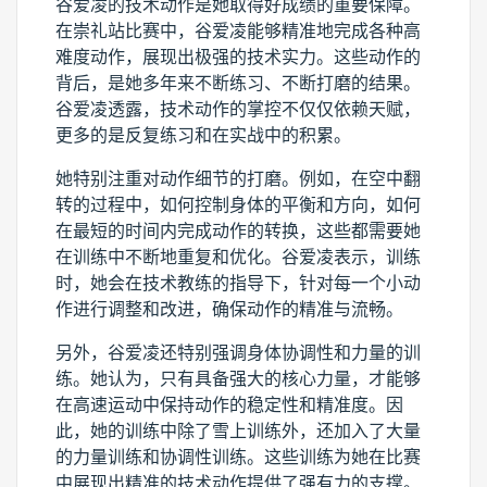
谷爱凌的技术动作是她取得好成绩的重要保障。
在崇礼站比赛中，谷爱凌能够精准地完成各种高
难度动作，展现出极强的技术实力。这些动作的
背后，是她多年来不断练习、不断打磨的结果。
谷爱凌透露，技术动作的掌控不仅仅依赖天赋，
更多的是反复练习和在实战中的积累。
她特别注重对动作细节的打磨。例如，在空中翻
转的过程中，如何控制身体的平衡和方向，如何
在最短的时间内完成动作的转换，这些都需要她
在训练中不断地重复和优化。谷爱凌表示，训练
时，她会在技术教练的指导下，针对每一个小动
作进行调整和改进，确保动作的精准与流畅。
另外，谷爱凌还特别强调身体协调性和力量的训
练。她认为，只有具备强大的核心力量，才能够
在高速运动中保持动作的稳定性和精准度。因
此，她的训练中除了雪上训练外，还加入了大量
的力量训练和协调性训练。这些训练为她在比赛
中展现出精准的技术动作提供了强有力的支撑。