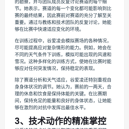
的勘察，并与团队成员反复讨论赛道的每个细
节。她表示，赛道的每一个变化都可能影响到比
赛的最终结果，因此赛前对赛道的充分了解至关
重要。通过与教练和技术团队的反复讨论，她能
够在比赛中快速适应变化的环境。
在训练过程中，谷爱凌会模拟赛场的各种情况，
尽可能提高应对复杂情形的能力。例如，她会在
不同的天气条件下训练，模拟可能出现的风速和
雪况。这种多样化的训练方式，使她在比赛时能
够应对任何突发情况，保持稳定的表现。
除了赛道分析和天气适应，谷爱凌还特别重视自
身身体状况的调节。她认为，赛前的一两天，合
理的休息和饮食是保持体能的关键。在比赛期
间，保持充足的能量和良好的身体状态，让她能
够在激烈的对抗中发挥出最佳水平。
3、技术动作的精准掌控