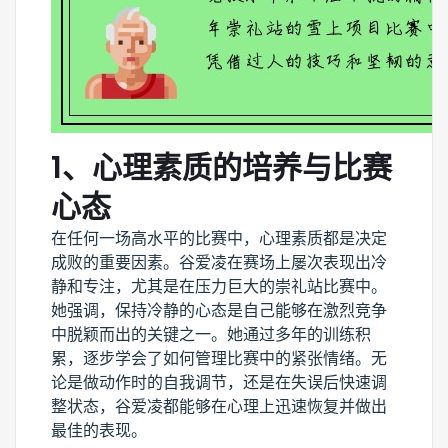
1、心理素质的培养与比赛
心态
在任何一场高水平的比赛中，心理素质都是决定
成败的重要因素。谷爱凌在赛场上屡次表现出冷
静和专注，尤其是在压力巨大的崇礼站比赛中。
她强调，保持冷静的心态是自己能够在激烈竞争
中脱颖而出的关键之一。她通过多年的训练积
累，逐步学会了如何管理比赛中的紧张情绪。无
论是做动作时的自我调节，还是在失误后快速调
整状态，谷爱凌都能够在心理上迅速恢复并做出
最佳的表现。