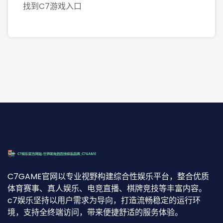
找到C7游戏入口
C7GAME官网以专业视野构建综合性娱乐平台，整合优质
体育赛事、真人娱乐、电竞直播、棋牌竞技等丰富内容。
c7娱乐坚持以用户需求为导向，打造流畅稳定的运行环
境，支持全终端访问，带来便捷舒适的服务体验。