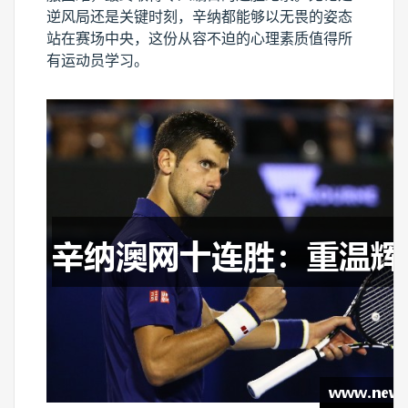
逆风局还是关键时刻，辛纳都能够以无畏的姿态
站在赛场中央，这份从容不迫的心理素质值得所
有运动员学习。