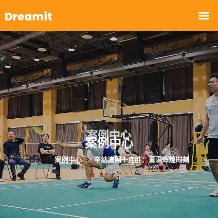
案例中心
首页
案例中心
辛纳澳网十连胜：重温辉煌时刻