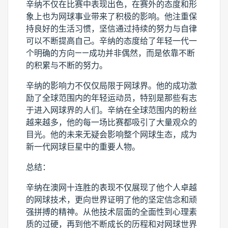
辛纳不仅在比赛中表现出色，在赛外的态度和形
象上也为网球事业带来了积极的影响。他注重保
持良好的生活习惯，坚信通过持续的努力与自律
可以不断提高自己。辛纳的态度给了年轻一代一
个明确的方向——成功并非偶然，而是依靠不断
的积累与不断的努力。
辛纳的影响力不仅仅局限于网球界。他的成功激
励了全球范围内的年轻运动员，特别是那些有志
于进入网球界的人们。辛纳在全球范围内的粉丝
越来越多，他的每一场比赛都吸引了大量观众的
目光。他的未来无疑会影响整个网球生态，成为
新一代网球巨星中的重要人物。
总结：
辛纳在澳网十连胜的表现不仅展现了他个人卓越
的网球技术，更向世界证明了他的坚定信念和顽
强拼搏的精神。从他技术层面的全面性到心理素
质的过硬，再到他不断成长的历程和对网球世界