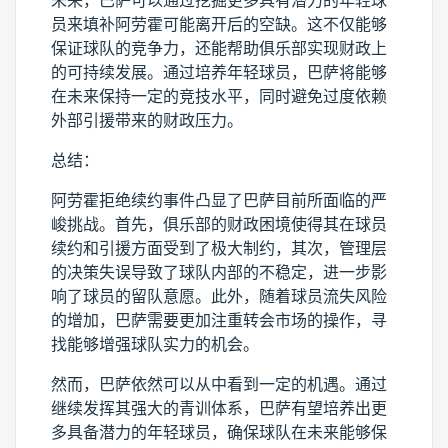
未来，巴萨可以通过挖掘更多具有潜力的年轻球
员来填补阿劳霍可能离开后的空缺。这不仅能够
保证球队的竞争力，还能帮助俱乐部实现财政上
的可持续发展。通过培养年轻球员，巴萨将能够
在未来保持一定的竞技水平，同时避免过度依赖
外部引援带来的财政压力。
总结：
阿劳霍拒绝续约事件凸显了巴萨目前所面临的严
峻挑战。首先，俱乐部的财政困境使得其在球员
续约和引援方面受到了极大制约，其次，管理层
的决策失误导致了球队内部的不稳定，进一步影
响了球员的留队意愿。此外，随着球员流失风险
的增加，巴萨需要更加注重转会市场的操作，寻
找能够增强球队实力的机会。
然而，巴萨依然可以从中看到一定的机遇。通过
继续发挥其强大的青训体系，巴萨有望培养出更
多具备潜力的年轻球员，确保球队在未来能够保