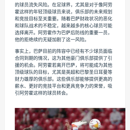
的球员流失风险。在足球界，尤其是对于像阿劳
霍这样的年轻顶级球员来说，俱乐部的未来规划
和竞技目标至关重要。随着巴萨财政状况的恶化
和球队战术的不稳定，越来越多的核心球员可能
选择离开。阿劳霍作为巴萨后防线的重要一员，
他的拒绝续约无疑加剧了这一风险。
事实上，巴萨目前的阵容中已经有不少球员面临
合同到期的情况，这为其他豪门俱乐部提供了引
援的机会。阿劳霍若离开巴萨，将可能成为其他
顶级球队的目标，尤其是英超和巴黎圣日耳曼等
财力雄厚的俱乐部。这些俱乐部能够提供更高的
薪水、更好的竞技平台和更具竞争力的荣誉，吸
引阿劳霍这样的球员转会。