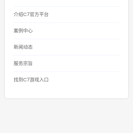
介绍C7官方平台
案例中心
新闻动态
服务宗旨
找到C7游戏入口