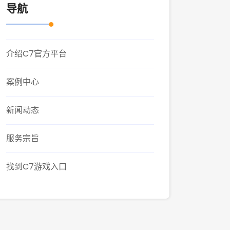
导航
介绍C7官方平台
案例中心
新闻动态
服务宗旨
找到C7游戏入口