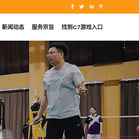
新闻动态
服务宗旨
找到C7游戏入口
析