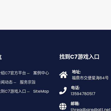
找到C7游戏入口
航
地址:
介绍C7官方平台
案例中心
福鼎市交便星海84号
新闻动态
服务宗旨
电话:
找到C7游戏入口
SiteMap
13594780517
邮箱:
threadbare@att.net