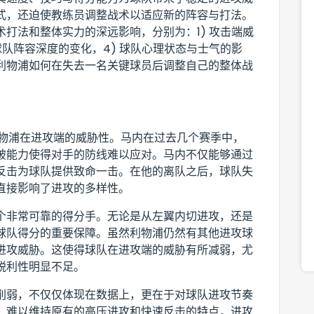
式，还迫使教练员调整战术以适应新的阵容与打法。
打法和整体实力的深远影响，分别为：1) 攻击端威
 球队阵容深度的变化，4) 球队心理状态与士气的影
利物浦如何在失去一名关键球员后调整自己的整体战
利物浦在进攻端的威胁性。马内在过去几个赛季中，
破能力使得对手的防线难以应对。马内不仅能够通过
反击为球队提供致命一击。在他的离队之后，球队失
直接影响了进攻的多样性。
个非常可靠的得分手。无论是从左翼内切进攻，还是
球队得分的重要保障。虽然利物浦仍然有其他进攻球
进攻威胁。这使得球队在进攻端的威胁有所减弱，尤
锐利性明显不足。
削弱，不仅仅体现在数据上，更在于对球队进攻节奏
，难以维持原有的高压进攻和快速反击的特点，进攻