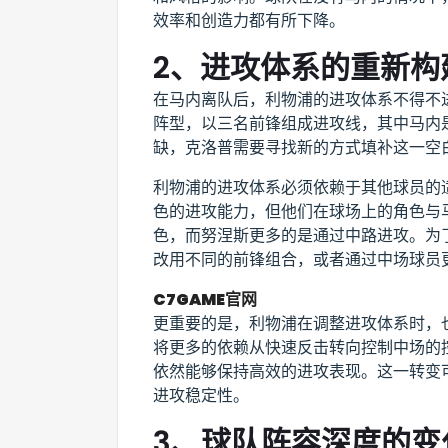
效率和创造力都有所下降。
2、进攻体系的重新构
在马内离队后，利物浦的进攻体系不得不进
阵型，以三名前锋组成进攻线，其中马内
缺，克洛普需要寻找新的方式填补这一空
利物浦的进攻体系必须依赖于其他球员的
色的进攻能力，但他们在球场上的角色与
色，而努涅斯更多的是通过中路进攻。为
改用不同的前锋组合，或者通过中场球员
C7GAME官网
更重要的是，利物浦在调整进攻体系时，
将更多的依赖从快速反击转向控制中场的
依然能够保持高效的进攻表现。这一转变
进攻稳定性。
3、球队阵容深度的变