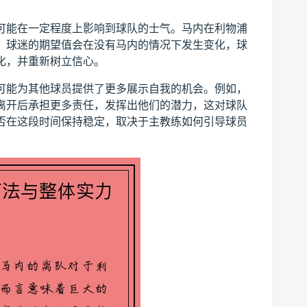
可能在一定程度上影响到球队的士气。马内在利物浦
。球迷的期望值会在没有马内的情况下发生变化，球
化，并重新树立信心。
可能为其他球员提供了更多展示自我的机会。例如，
离开后承担更多责任，发挥出他们的潜力，这对球队
否在这段时间保持稳定，取决于主教练如何引导球员