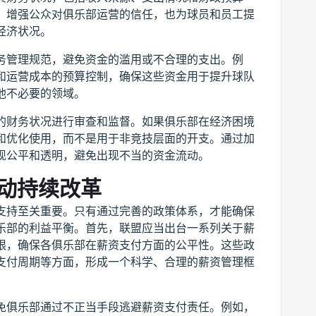
，增强公众对俱乐部运营的信任，也为球员和员工提
经济状况。
务管理规范，避免资金的滥用或不合理的支出。例
和运营成本的预算控制，确保这些资金用于提升球队
他不必要的领域。
的财务状况进行审查和监督。如果俱乐部在经济困境
和优化使用，而不是用于非竞技层面的开支。通过加
现公平和透明，避免出现不当的资金流动。
动持续改革
支持至关重要。只有通过完善的政策体系，才能确保
乐部的利益平衡。首先，联盟应当出台一系列关于薪
限，确保各俱乐部在薪资支付方面的公平性。这些政
支付周期等方面，形成一个科学、合理的薪资管理框
免俱乐部通过不正当手段逃避薪资支付责任。例如，