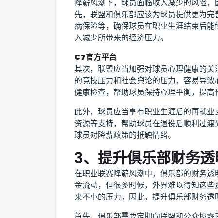
降薪风潮下，球员面临收入减少的风险，
先，联盟和俱乐部应该为球员提供更为完
病保险等，确保球员在职业生涯结束后能
入减少所带来的经济压力。
C7官方平台
其次，联盟应当加强对球员心理健康的关
的竞技压力和社会舆论的压力，容易导致
健康检查，帮助球员保持心理平衡，提高
此外，球员应当享有职业生涯后的再就业
资源等支持，帮助球员在退役后顺利过渡
球员对降薪政策的抵触情绪。
3、提升俱乐部财务透
在职业联赛降薪风潮中，俱乐部的财务透
金流动，但很多时候，外界难以得知这些
来不小的压力。因此，提升俱乐部财务透
首先，俱乐部需要定期向联盟和公众披露