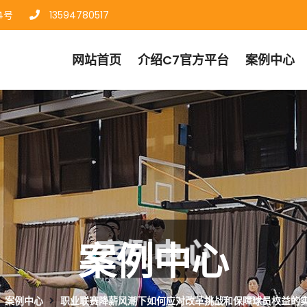
4号
13594780517
网站首页
介绍C7官方平台
案例中心
案例中心
案例中心
职业联赛降薪风潮下如何应对改革挑战和保障球员权益的