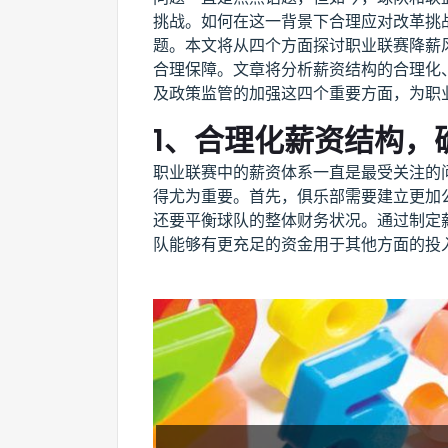
挑战。如何在这一背景下合理应对改革挑
题。本文将从四个方面探讨职业联赛降薪
合理保障。文章将分析薪资结构的合理化
及政策监管的加强这四个重要方面，为职
1、合理化薪资结构，
职业联赛中的薪资体系一直是最受关注的
得尤为重要。首先，俱乐部需要建立更加
还要平衡球队的整体财务状况。通过制定
队能够有更充足的资金用于其他方面的投