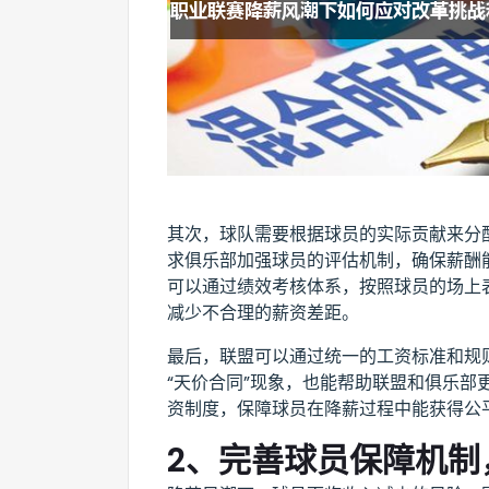
其次，球队需要根据球员的实际贡献来分
求俱乐部加强球员的评估机制，确保薪酬
可以通过绩效考核体系，按照球员的场上
减少不合理的薪资差距。
最后，联盟可以通过统一的工资标准和规
“天价合同”现象，也能帮助联盟和俱乐部
资制度，保障球员在降薪过程中能获得公
2、完善球员保障机制