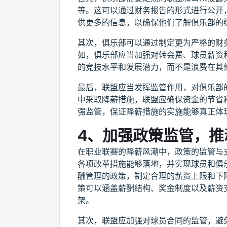
等。这可以通过财务报告的形式进行公开
供更多的信息，以确保他们了解俱乐部的
其次，俱乐部可以通过制定更为严格的财
如，俱乐部应当加强对转会费、球员薪资
的竞技水平和发展潜力，而不是浪费在其
最后，联盟应当发挥监管作用，对俱乐部
中采取降薪措施，联盟应确保资金的节省
强监管，保证降薪措施的实施能够真正体
4、加强政策监管，推
在职业联赛的降薪风潮中，政策的监管与
各项改革措施能够落地，并实现球员和俱
酬管理的政策，制定合理的薪资上限和下
策可以涵盖薪酬结构、奖金制度以及薪资
架。
其次，联盟应加强对球员合同的监管，避