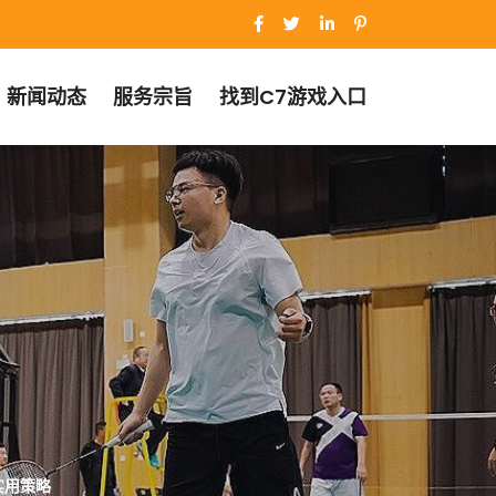
新闻动态
服务宗旨
找到C7游戏入口
实用策略