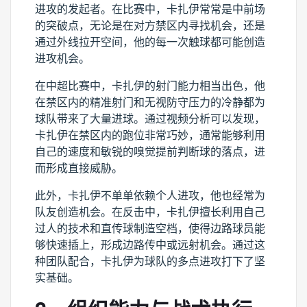
进攻的发起者。在比赛中，卡扎伊常常是中前场
的突破点，无论是在对方禁区内寻找机会，还是
通过外线拉开空间，他的每一次触球都可能创造
进攻机会。
在中超比赛中，卡扎伊的射门能力相当出色，他
在禁区内的精准射门和无视防守压力的冷静都为
球队带来了大量进球。通过视频分析可以发现，
卡扎伊在禁区内的跑位非常巧妙，通常能够利用
自己的速度和敏锐的嗅觉提前判断球的落点，进
而形成直接威胁。
此外，卡扎伊不单单依赖个人进攻，他也经常为
队友创造机会。在反击中，卡扎伊擅长利用自己
过人的技术和直传球制造空档，使得边路球员能
够快速插上，形成边路传中或远射机会。通过这
种团队配合，卡扎伊为球队的多点进攻打下了坚
实基础。