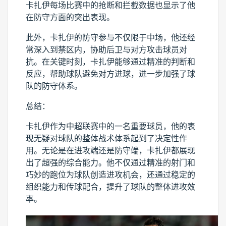
卡扎伊每场比赛中的抢断和拦截数据也显示了他
在防守方面的突出表现。
此外，卡扎伊的防守参与不仅限于中场，他还经
常深入到禁区内，协助后卫与对方攻击球员对
抗。在关键时刻，卡扎伊能够通过精准的判断和
反应，帮助球队避免对方进球，进一步加强了球
队的防守体系。
总结：
卡扎伊作为中超联赛中的一名重要球员，他的表
现无疑对球队的整体战术体系起到了决定性作
用。无论是在进攻端还是防守端，卡扎伊都展现
出了超强的综合能力。他不仅通过精准的射门和
巧妙的跑位为球队创造进攻机会，还通过稳定的
组织能力和传球配合，提升了球队的整体进攻效
率。