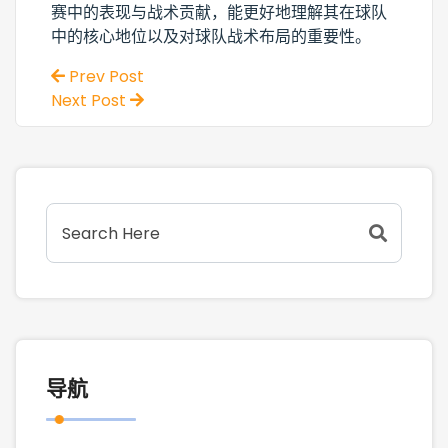
赛中的表现与战术贡献，能更好地理解其在球队
中的核心地位以及对球队战术布局的重要性。
Prev Post
Next Post
导航