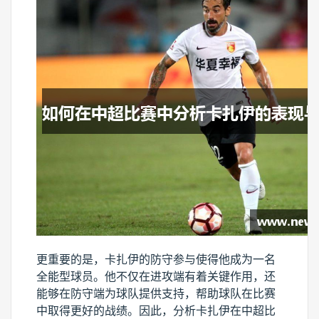
更重要的是，卡扎伊的防守参与使得他成为一名
全能型球员。他不仅在进攻端有着关键作用，还
能够在防守端为球队提供支持，帮助球队在比赛
中取得更好的战绩。因此，分析卡扎伊在中超比