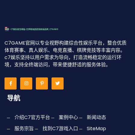
C7GAME官网以专业视野构建综合性娱乐平台，整合优质
体育赛事、真人娱乐、电竞直播、棋牌竞技等丰富内容。
c7娱乐坚持以用户需求为导向，打造流畅稳定的运行环
境，支持全终端访问，带来便捷舒适的服务体验。
导航
介绍C7官方平台
案例中心
新闻动态
服务宗旨
找到C7游戏入口
SiteMap