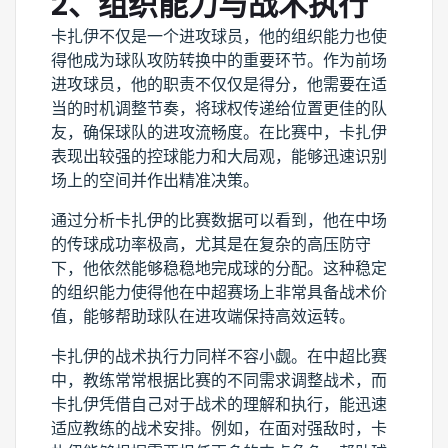
2、组织能力与战术执行
卡扎伊不仅是一个进攻球员，他的组织能力也使
得他成为球队攻防转换中的重要环节。作为前场
进攻球员，他的职责不仅仅是得分，他需要在适
当的时机调整节奏，将球权传递给位置更佳的队
友，确保球队的进攻流畅度。在比赛中，卡扎伊
表现出较强的控球能力和大局观，能够迅速识别
场上的空间并作出精准决策。
通过分析卡扎伊的比赛数据可以看到，他在中场
的传球成功率极高，尤其是在复杂的高压防守
下，他依然能够稳稳地完成球的分配。这种稳定
的组织能力使得他在中超赛场上非常具备战术价
值，能够帮助球队在进攻端保持高效运转。
卡扎伊的战术执行力同样不容小觑。在中超比赛
中，教练常常根据比赛的不同需求调整战术，而
卡扎伊凭借自己对于战术的理解和执行，能迅速
适应教练的战术安排。例如，在面对强敌时，卡