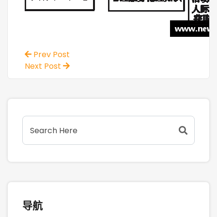
Prev Post
Next Post
导航