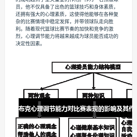
员，他不仅具备了出色的篮球技巧和身体素质，
还拥有强大的心理素质，这使得他能够在各种复
杂的比赛情境中稳定发挥，并带领球队走向胜
利。随着现代篮球比赛节奏的加快和竞争的激
烈，心理调节能力将越来越成为球员能否成功的
决定性因素。