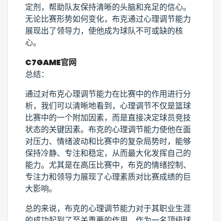
定剂，帮助队友保持清晰的头脑和充足的信心。
无论比赛形势如何变化，布克通过心理调节能力
展现出了领导力，使他成为球队不可或缺的核
心。
C7GAME官网
总结：
通过对布克心理调节能力在比赛中的作用进行分
析，我们可以清晰地看到，心理调节不仅是篮球
比赛中的一个附加因素，而是直接决定球员竞技
状态的关键因素。布克的心理调节能力使他在面
对压力、情绪波动和比赛中的复杂局势时，能够
保持冷静、专注和稳定，从而最大化发挥自己的
能力。尤其是在高压比赛中，布克的情绪控制、
专注力和领导力展现了心理素质对比赛成绩的巨
大影响。
总的来说，布克的心理调节能力对于其职业生涯
的成功起到了至关重要的作用。作为一名顶级球