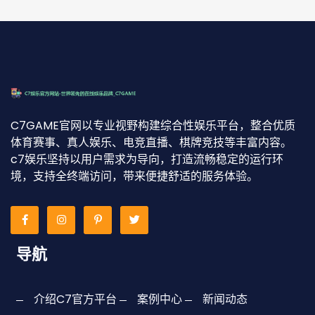
C7GAME官网以专业视野构建综合性娱乐平台，整合优质
体育赛事、真人娱乐、电竞直播、棋牌竞技等丰富内容。
c7娱乐坚持以用户需求为导向，打造流畅稳定的运行环
境，支持全终端访问，带来便捷舒适的服务体验。
导航
介绍C7官方平台
案例中心
新闻动态