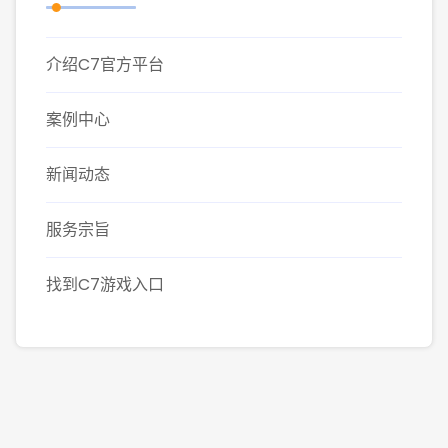
介绍C7官方平台
案例中心
新闻动态
服务宗旨
找到C7游戏入口