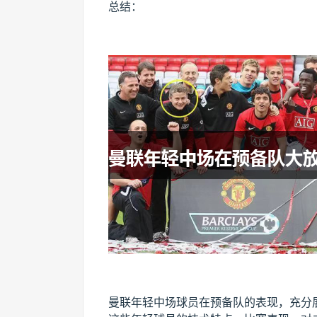
总结：
曼联年轻中场球员在预备队的表现，充分