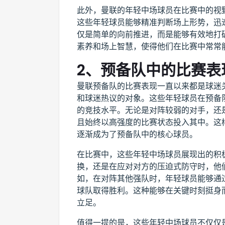
此外，曼联的年轻中场球员在比赛中的视
这些年轻球员能够精准判断场上形势，迅
仅是简单的向前推进，而是能够有效地打
素养和场上智慧，使得他们在比赛中常常
2、预备队中的比赛表
曼联预备队的比赛表现一直以来都是球迷
和球迷热议的对象。这些年轻球员在预备
的竞技水平。无论是对阵较弱的对手，还
且始终以高强度的比赛状态投入其中。这
逐渐成为了预备队中的核心球员。
在比赛中，这些年轻中场球员展现出的积
换，还是在应对对方的压迫式防守时，他
如，在对阵其他强队时，年轻球员能够通
球队取得胜利。这种能够在关键时刻挺身
立足。
值得一提的是，这些年轻中场球员不仅仅