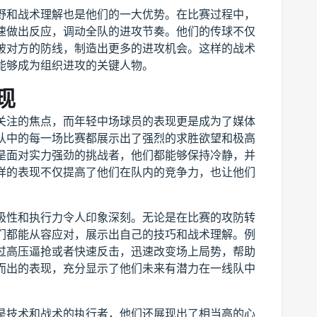
野和战术理解也是他们的一大优势。在比赛过程中，
速做出反应，调动全队的进攻节奏。他们的传球不仅
破对方的防线，制造出更多的进攻机会。这样的战术
能够成为组织进攻的关键人物。
现
关注的焦点，而年轻中场球员的表现更是成为了媒体
队中的每一场比赛都展示出了强烈的求胜欲望和极高
是面对实力强劲的挑战者，他们都能够保持冷静，并
样的表现不仅提高了他们在队内的竞争力，也让他们
极性和执行力令人印象深刻。无论是在比赛的攻防转
们都能从容应对，展示出自己的技巧和战术理解。例
过高压逼抢或者快速反击，迅速改变场上局势，帮助
而出的表现，充分显示了他们未来有潜力在一线队中
是技术和战术的执行者，他们还展现出了相当高的心