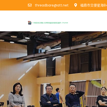
threadbare@att.net
福鼎市交便星海8