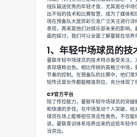
线队输送优秀的年轻才俊，尤其是在中场
出不俗的技术和比赛智慧，成为了媒体和
场在预备队大放异彩引发广泛关注进行详
表现，再来是他们对俱乐部未来的影响，
面的探讨，我们可以全面了解曼联在培养
1、年轻中场球员的技
曼联年轻中场球员的技术特点备受关注，
表现堪称出色。相比传统的英格兰中场，
节奏的控制。在预备队的比赛中，他们常
短传还是长传都能精准到位，充分体现了
C7官方平台
除了传控能力，曼联年轻中场球员的突破
和快速的步伐，在中场发动个人突破，给
球员在场上能够担任攻击性角色，不仅能
说，曼联青训体系培养出来的这些年轻中
当突出。