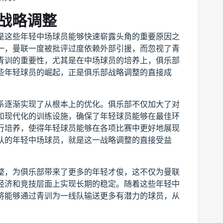
战略调整
是这些年轻中场球员能够快速崭露头角的重要原因之
一，曼联一度被批评过度依赖外部引援，而忽视了青
青训的重要性，尤其是在中场球员的培养上，俱乐部
些年轻球员的崛起，正是俱乐部战略调整的直接成
系逐渐实现了从根本上的优化。俱乐部不仅加大了对
和现代化的训练设施，确保了年轻球员能够在最佳环
行培养，使得年轻球员能够在各项比赛中更好地展现
队的年轻中场球员，就是这一战略调整的直接受益
整，为俱乐部带来了更多的年轻才俊，这不仅为曼联
经济和竞技层面上实现长期的稳定。随着这些年轻中
将能够通过青训为一线队输送更多有潜力的球员，从