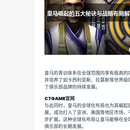
皇马的青训体系在全球范围内享有极高的
并培养了如卡西利亚斯、拉莫斯等世界级
了俱乐部品牌的持续发展。
C7GAME官网
与此同时，皇马的全球化布局也为其崛起
展，成功打入了亚洲、美国等地区市场，
步扩展。这种全球化布局让皇马能够在全
俱乐部的长期发展。