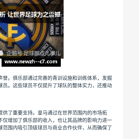
声誉。俱乐部通过完善的青训设施和训练体系，发掘
球员。这些球员不仅提升了球队的整体实力，还推动
提供了重要支持。皇马通过在世界范围内的市场拓
不仅增加了俱乐部的收入，也让其品牌的影响力进一
球范围内吸引顶级球员与商业合作伙伴，从而确保了