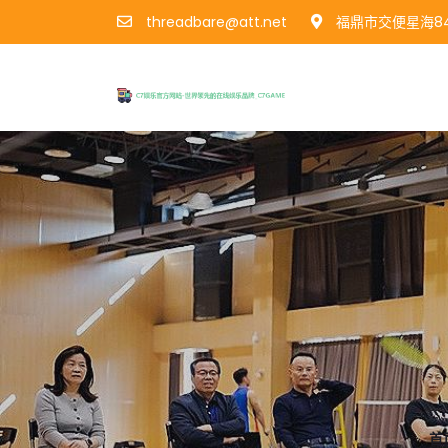
threadbare@att.net
福鼎市交便星海8
首