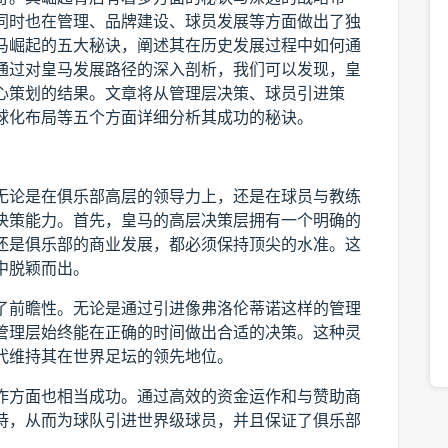
同时也在管理、品牌建设、球员发展等方面做出了独
马崛起的五大秘诀，阐述其在历史发展过程中如何通
通过对皇马发展路径的深入剖析，我们可以发现，皇
心策划的结果。文章将从管理层决策、球员引进策
球化布局等五个方面详细分析其成功的秘诀。
无论是在俱乐部高层的领导力上，还是在球员与教练
决策能力。首先，皇马的高层决策层拥有一个明确的
还是俱乐部的商业发展，都必须保持顶尖的水准。这
中脱颖而出。
了前瞻性。无论是通过引进像弗洛伦蒂诺这样的管理
管理层始终能在正确的时间做出合适的决策。这种灵
代维持其在世界足坛的领先地位。
作方面也相当成功。通过高效的资金运作和与赞助商
持，从而为球队引进世界级球员，并且保证了俱乐部