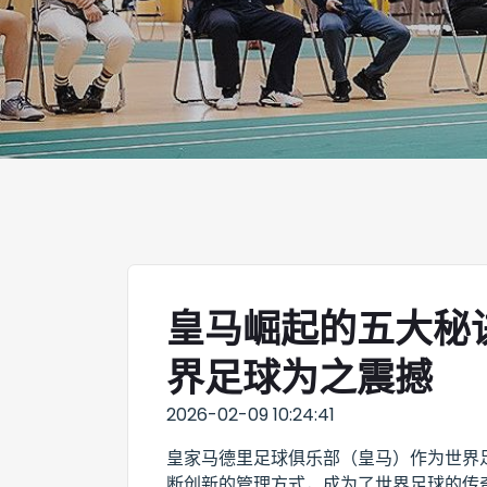
皇马崛起的五大秘
界足球为之震撼
2026-02-09 10:24:41
皇家马德里足球俱乐部（皇马）作为世界
断创新的管理方式，成为了世界足球的传