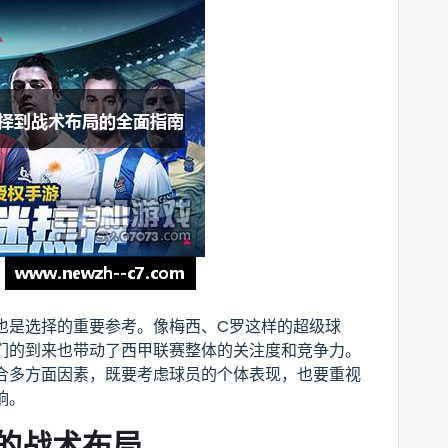
也是选择的重要参考。像梅西、C罗这样的超级球
们的到来也带动了西甲联赛整体的关注度和竞争力。
合多方面因素，既要考虑球员的个体表现，也要重视
响。
的战术布局