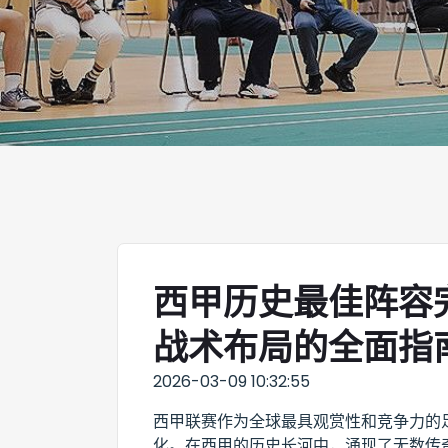
西甲历史最佳阵容
战术布局的全面指
2026-03-09 10:32:55
西甲联赛作为全球最具观赏性和竞争力的
化。在西甲的历史长河中，涌现了无数传