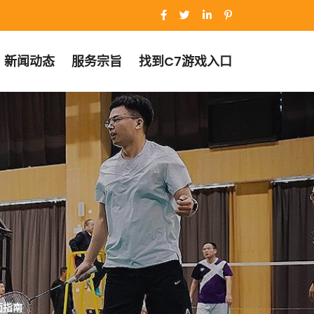
新闻动态
服务宗旨
找到C7游戏入口
面指南