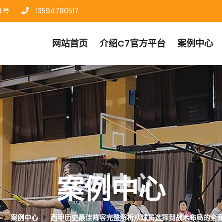
4号
13594780517
网站首页
介绍C7官方平台
案例中心
案例中心
案例中心
西甲历史最佳阵容完整解析从球员选择到战术布局的全