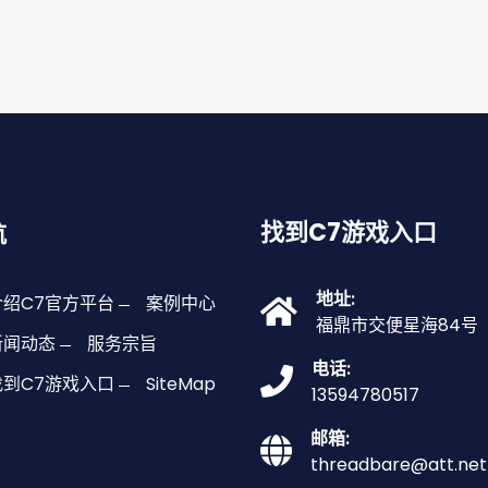
找到C7游戏入口
航
地址:
介绍C7官方平台
案例中心
福鼎市交便星海84号
新闻动态
服务宗旨
电话:
找到C7游戏入口
SiteMap
13594780517
邮箱:
threadbare@att.net