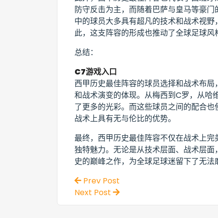
防守反击为主，而随着巴萨与皇马等豪门
中的球员大多具有超凡的技术和战术视野
此，这支阵容的形成也推动了全球足球风
总结：
C7游戏入口
西甲历史最佳阵容的球员选择和战术布局
和战术演变的体现。从梅西到C罗，从哈
了更多的光彩。而这些球员之间的配合也
战术上具有无与伦比的优势。
最终，西甲历史最佳阵容不仅在战术上完
独特魅力。无论是从技术层面、战术层面
史的巅峰之作，为全球足球迷留下了无法
Prev Post
Next Post