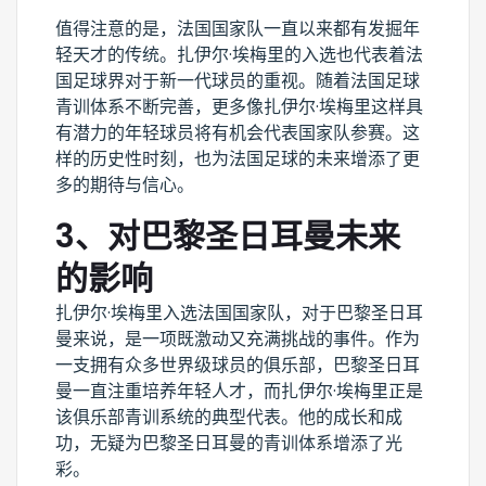
值得注意的是，法国国家队一直以来都有发掘年
轻天才的传统。扎伊尔·埃梅里的入选也代表着法
国足球界对于新一代球员的重视。随着法国足球
青训体系不断完善，更多像扎伊尔·埃梅里这样具
有潜力的年轻球员将有机会代表国家队参赛。这
样的历史性时刻，也为法国足球的未来增添了更
多的期待与信心。
3、对巴黎圣日耳曼未来
的影响
扎伊尔·埃梅里入选法国国家队，对于巴黎圣日耳
曼来说，是一项既激动又充满挑战的事件。作为
一支拥有众多世界级球员的俱乐部，巴黎圣日耳
曼一直注重培养年轻人才，而扎伊尔·埃梅里正是
该俱乐部青训系统的典型代表。他的成长和成
功，无疑为巴黎圣日耳曼的青训体系增添了光
彩。