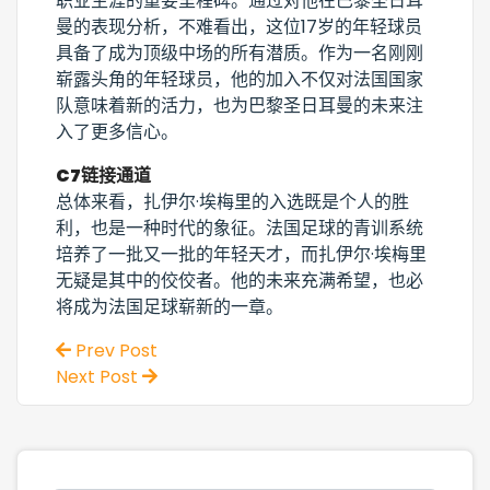
职业生涯的重要里程碑。通过对他在巴黎圣日耳
曼的表现分析，不难看出，这位17岁的年轻球员
具备了成为顶级中场的所有潜质。作为一名刚刚
崭露头角的年轻球员，他的加入不仅对法国国家
队意味着新的活力，也为巴黎圣日耳曼的未来注
入了更多信心。
C7链接通道
总体来看，扎伊尔·埃梅里的入选既是个人的胜
利，也是一种时代的象征。法国足球的青训系统
培养了一批又一批的年轻天才，而扎伊尔·埃梅里
无疑是其中的佼佼者。他的未来充满希望，也必
将成为法国足球崭新的一章。
Prev Post
Next Post