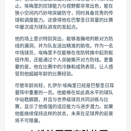
止。埃梅里的控球能力与视野都非常出色，能在
狭小空间内巧妙地突破防守，同时具备优秀的传
球和调度能力。这使得他在巴黎圣日耳曼的比赛
中屡次成为球队进攻的发起点。
他的场上意识特别突出，能够准确地判断对方防
线的漏洞，并为队友送出精准的助攻。作为一名
中场球员，埃梅里不仅能够在攻防转换中起到枢
纽作用，还能通过个人突破撕开对方防线。更重
要的是，他在比赛中的冷静和成熟表现，让人感
受到他超越年龄的比赛经验。
尽管年龄尚轻，扎伊尔·埃梅里已经是巴黎圣日耳
曼阵中重要的一员。他能够在如此高水平的球队
中站稳脚跟，并且与世界级球员共同训练与比
赛，显示了他极强的适应能力与进步潜力。如果
他能继续保持这样的状态，未来在足球界的前景
将不可限量。