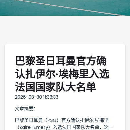
巴黎圣日耳曼官方确
认扎伊尔·埃梅里入选
法国国家队大名单
2026-03-30 11:33:33
文章摘要：
巴黎圣日耳曼（PSG）官方确认扎伊尔·埃梅里
（Zaire-Emery）入选法国国家队大名单，这一