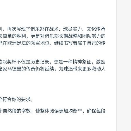
胜利，再次展现了俱乐部在战术、球员实力、文化传承
次简单的胜利，更是对俱乐部长期战略和团队努力的
己在欧洲足坛的领军地位，继续书写着属于自己的传
座欧冠奖杯不仅是历史记录，更是一种精神象征，激励
皇家马德里的传奇仍将延续，为球迷带来更多激动人
完全符合你的要求。
个自然段的字数，使整体阅读更加均衡**，确保每段