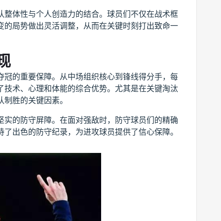
队整体性与个人创造力的结合。球员们不仅在战术框
变的局势做出灵活调整，从而在关键时刻打出致命一
现
夺冠的重要保障。从中场组织核心到锋线得分手，每
了技术、心理和体能的综合优势。尤其是在关键淘汰
队制胜的关键因素。
坚实的防守屏障。在面对强敌时，防守球员们的精确
持了出色的防守纪录，为进攻球员提供了信心保障。