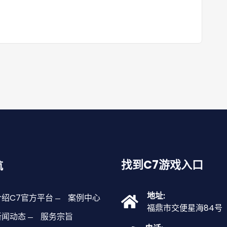
找到C7游戏入口
航
地址:
介绍C7官方平台
案例中心
福鼎市交便星海84号
新闻动态
服务宗旨