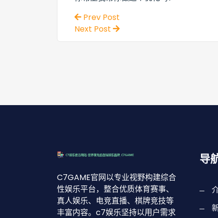
Prev Post
Next Post
导
C7GAME官网以专业视野构建综合
性娱乐平台，整合优质体育赛事、
真人娱乐、电竞直播、棋牌竞技等
丰富内容。c7娱乐坚持以用户需求