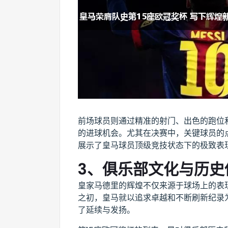
前场球员则通过精准的射门、出色的跑位
的进球机会。尤其在决赛中，关键球员的
展示了皇马球员顶级竞技状态下的极致表
3、俱乐部文化与历史
皇家马德里的辉煌不仅来源于球场上的表
之初，皇马就以追求卓越和不断刷新纪录
了延续与发扬。