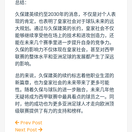
总结：
久保建英续约至2030年的消息，不仅是对个人表
现的肯定，也表明了皇家社会对于球队未来的远
大规划。通过与久保建英的长约，皇家社会不仅
能够继续享受他在场上的技术和进攻创造力，还
能在未来几个赛季里进一步提升自身的竞争力。
久保的影响力不仅体现在皇家社会，甚至对西甲
联赛的整体水平和亚洲足球的发展都产生了深远
的影响。
总的来说，久保建英的续约标志着他职业生涯的
新篇章，也为皇家社会的未来带来了更多可能
性。随着久保与球队的进一步融合，未来几年他
无疑将成为西甲联赛中最具看点的球员之一。同
时，他的成功也为更多亚洲足球人才走向欧洲顶
级联赛提供了有力的支持和榜样。
Prev Post
Next Post