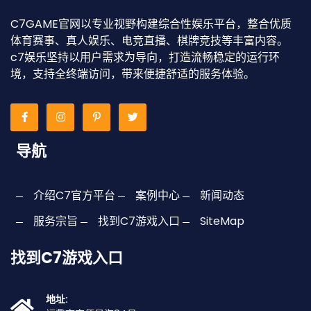
C7GAME官网以专业视野构建综合性娱乐平台，整合优质
体育赛事、真人娱乐、电竞直播、棋牌竞技等丰富内容。
c7娱乐坚持以用户需求为导向，打造流畅稳定的运行环
境，支持全终端访问，带来便捷舒适的服务体验。
导航
介绍C7官方平台
案例中心
新闻动态
服务宗旨
找到C7游戏入口
SiteMap
找到C7游戏入口
地址: