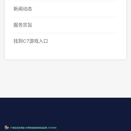
新闻动态
服务宗旨
找到C7游戏入口