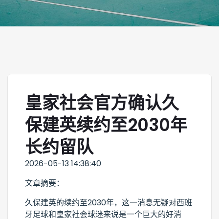
皇家社会官方确认久
保建英续约至2030年
长约留队
2026-05-13 14:38:40
文章摘要：
久保建英的续约至2030年，这一消息无疑对西班
牙足球和皇家社会球迷来说是一个巨大的好消