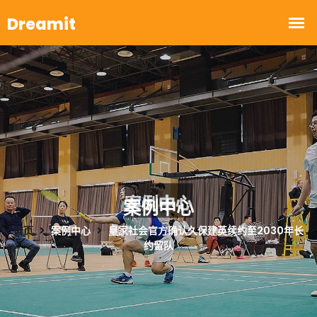
案例中心
首页
案例中心
皇家社会官方确认久保建英续约至2030年长
约留队