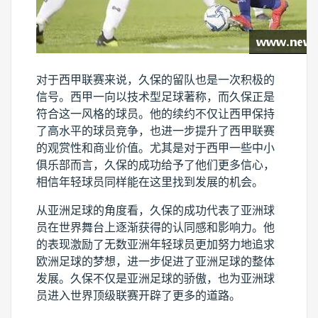
对于西甲联赛来说，久保的留队也是一次积极的
信号。西甲一向以技术型足球著称，而久保正是
符合这一风格的球员。他的续约不仅让西甲保持
了高水平的球员竞争，也进一步提升了西甲联赛
的观赏性和商业价值。尤其是对于西甲一些中小
俱乐部而言，久保的成功给予了他们更多信心，
相信年轻球员同样能在这里找到发展的机会。
从亚洲足球的角度看，久保的成功代表了亚洲球
员在世界舞台上逐渐获得的认同感和影响力。他
的表现激励了无数亚洲年轻球员更加努力地追求
欧洲足球的梦想，进一步促进了亚洲足球的整体
发展。久保不仅是亚洲足球的骄傲，也为亚洲球
员进入世界顶级联赛开辟了更多的道路。