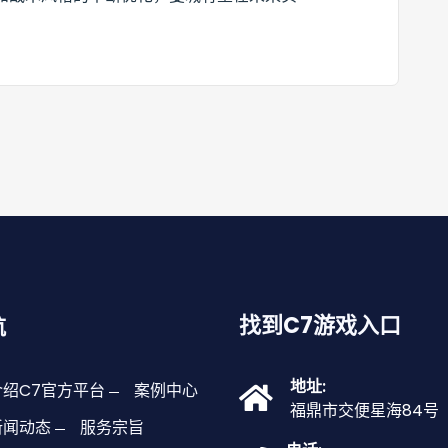
找到C7游戏入口
航
地址:
介绍C7官方平台
案例中心
福鼎市交便星海84号
新闻动态
服务宗旨