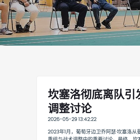
坎塞洛彻底离队引
调整讨论
2026-05-29 13:42:22
2023年1月，葡萄牙边卫乔阿瑟·坎塞
重组与战术调整中的重要讨论。最终，坎