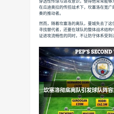
穿透性传球与进攻意识，使得他常常能够
在瓜迪奥拉的传控战术下，坎塞洛在宽广
奏的推动者。
然而，随着坎塞洛的离队，曼城失去了这
寻找替代者，还要在球队的整体战术结构
证进攻流畅性的同时，不让防守体系受到