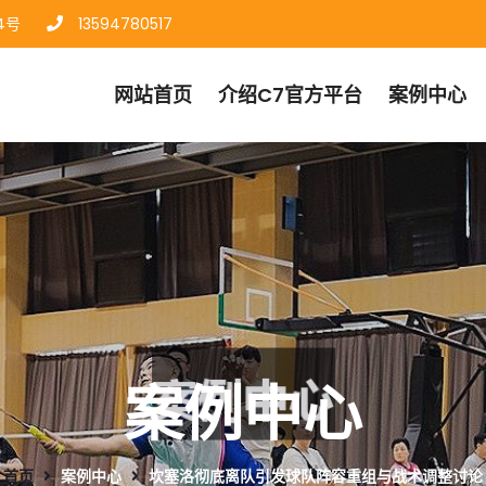
4号
13594780517
网站首页
介绍C7官方平台
案例中心
案例中心
首页
案例中心
坎塞洛彻底离队引发球队阵容重组与战术调整讨论