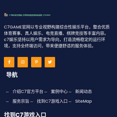
C7GAME官网以专业视野构建综合性娱乐平台，整合优质
体育赛事、真人娱乐、电竞直播、棋牌竞技等丰富内容。
c7娱乐坚持以用户需求为导向，打造流畅稳定的运行环
境，支持全终端访问，带来便捷舒适的服务体验。
导航
介绍C7官方平台
案例中心
新闻动态
服务宗旨
找到C7游戏入口
SiteMap
找到C7游戏入口