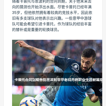
随着卡普托与恩波利的合同到期，关于他未来去
向的猜测也开始浮出水面。尽管卡普托已经年满
35岁，但他依然拥有着较高的竞技水平，因此依
旧有多支球队对他表示出兴趣。一些意甲中游球
队可能会希望引进卡普托，作为球队的经验丰富
的替补或是重要的轮换球员。