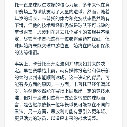
托一直是球队进攻端的核心力量，多年来他在意
甲赛场上为球队贡献了大量的进球。然而，随着
年岁的增长，卡普托的体力和竞技状态虽然略有
下滑，但他的技术和经验仍然是球队不可或缺的
宝贵财富。恩波利在过去几个赛季的表现并不稳
定，尽管有卡普托这样一位老将坐镇前锋线，但
球队始终未能突破中游位置，始终在降级和保级
的边缘徘徊。
事实上，卡普托离开恩波利并非突如其来的决
定。早在赛季结束前，就有媒体报道他和俱乐部
的续约谈判未能顺利达成。这一决定的背后，可
能有多方面的原因。一方面，卡普托已经年满35
岁，虽然他依然能在赛场上展现出一定的竞技水
准，但对于恩波利这样一支逐步转型的球队而
言，是否继续依赖一位年长球员可能存在不同的
看法。另一方面，恩波利可能有意引入更年轻、
更具活力的球员，以适应未来的战术调整。