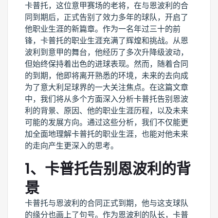
卡普托，这位意甲赛场的老将，在与恩波利的合
同到期后，正式告别了效力多年的球队，开启了
他职业生涯的新篇章。作为一名年过三十的前
锋，卡普托的职业生涯充满了辉煌和挑战。从恩
波利到意甲的舞台，他经历了多次升降级波动，
但始终保持着出色的进球表现。然而，随着合同
的到期，他即将离开熟悉的环境，未来的去向成
为了意大利足球界的一大关注焦点。在这篇文章
中，我们将从多个方面深入分析卡普托告别恩波
利的背景、原因、他的职业生涯历程，以及未来
可能的发展方向。通过这些分析，我们不仅能更
加全面地理解卡普托的职业生涯，也能对他未来
的走向产生更深入的思考。
1、卡普托告别恩波利的背
景
卡普托与恩波利的合同正式到期，他与这支球队
的缘分也画上了句号。作为恩波利的队长，卡普