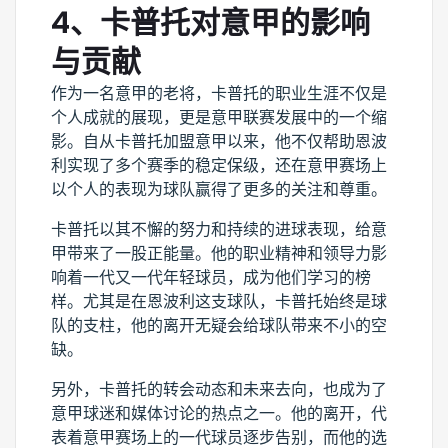
4、卡普托对意甲的影响
与贡献
作为一名意甲的老将，卡普托的职业生涯不仅是
个人成就的展现，更是意甲联赛发展中的一个缩
影。自从卡普托加盟意甲以来，他不仅帮助恩波
利实现了多个赛季的稳定保级，还在意甲赛场上
以个人的表现为球队赢得了更多的关注和尊重。
卡普托以其不懈的努力和持续的进球表现，给意
甲带来了一股正能量。他的职业精神和领导力影
响着一代又一代年轻球员，成为他们学习的榜
样。尤其是在恩波利这支球队，卡普托始终是球
队的支柱，他的离开无疑会给球队带来不小的空
缺。
另外，卡普托的转会动态和未来去向，也成为了
意甲球迷和媒体讨论的热点之一。他的离开，代
表着意甲赛场上的一代球员逐步告别，而他的选