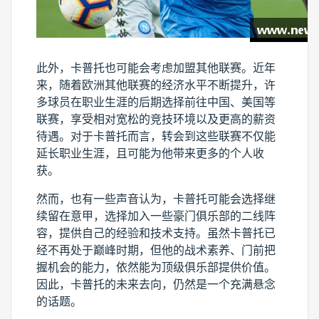
此外，卡普托也可能会考虑加盟其他联赛。近年
来，随着欧洲其他联赛的经济水平不断提升，许
多球员在职业生涯的后期选择前往中国、美国等
联赛，享受相对宽松的竞技环境以及更高的薪资
待遇。对于卡普托而言，转会到这些联赛不仅能
延长职业生涯，且可能为他带来更多的个人收
获。
然而，也有一些声音认为，卡普托可能会选择继
续留在意甲，选择加入一些豪门俱乐部的二线阵
容，提供自己的经验和技术支持。虽然卡普托已
经不再处于巅峰时期，但他的战术素养、门前把
握机会的能力，依然能为顶级俱乐部提供价值。
因此，卡普托的未来去向，仍然是一个充满悬念
的话题。