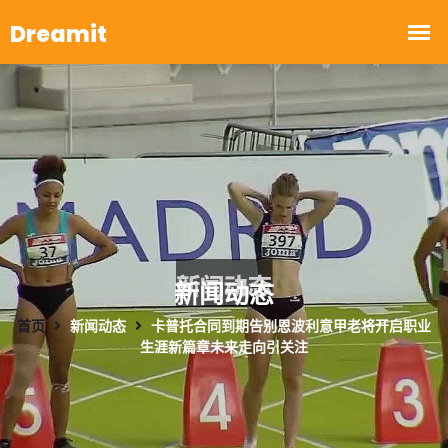
新闻动态
首页
新闻动态
卡普托合同到期告别恩波利意甲老将开启职业
生涯新篇章未来走向引关注